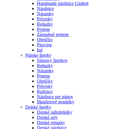
Handmade náušnice Giuliett
Náušnice
Náramky
Prívesky
Retiazky
Prstene
Zásnubné prstene
Obrúčky
Piercing
Iné
Pánske šperky
Súpravy šperkov
Retiazky
Náramky
Prstene
Obrúčky
Prívesky
Ružence
Náušnice pre pánov
Manžetové gombíky
Detské šperky
Detské náhrdelníky
Detské sety
Detské retiazky
Detské náušnice