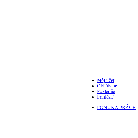
Môj účet
Obľúbené
Pokladňa
Prihlásiť
PONUKA PRÁCE