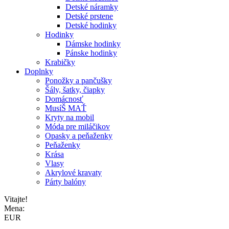
Detské náramky
Detské prstene
Detské hodinky
Hodinky
Dámske hodinky
Pánske hodinky
Krabičky
Doplnky
Ponožky a pančušky
Šály, šatky, čiapky
Domácnosť
MusíŠ MAŤ
Kryty na mobil
Móda pre miláčikov
Opasky a peňaženky
Peňaženky
Krása
Vlasy
Akrylové kravaty
Párty balóny
Vitajte!
Mena:
EUR