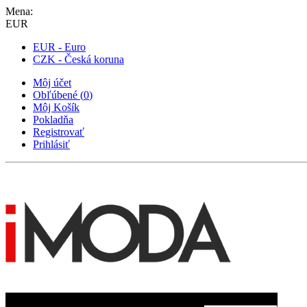
Mena:
EUR
EUR - Euro
CZK - Česká koruna
Môj účet
Obľúbené
(
0
)
Môj Košík
Pokladňa
Registrovať
Prihlásiť