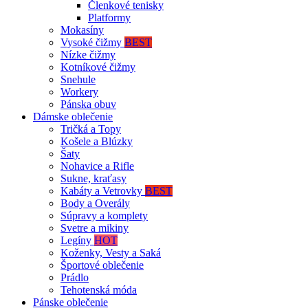
Členkové tenisky
Platformy
Mokasíny
Vysoké čižmy
BEST
Nízke čižmy
Kotníkové čižmy
Snehule
Workery
Pánska obuv
Dámske oblečenie
Tričká a Topy
Košele a Blúzky
Šaty
Nohavice a Rifle
Sukne, kraťasy
Kabáty a Vetrovky
BEST
Body a Overály
Súpravy a komplety
Svetre a mikiny
Legíny
HOT
Koženky, Vesty a Saká
Športové oblečenie
Prádlo
Tehotenská móda
Pánske oblečenie