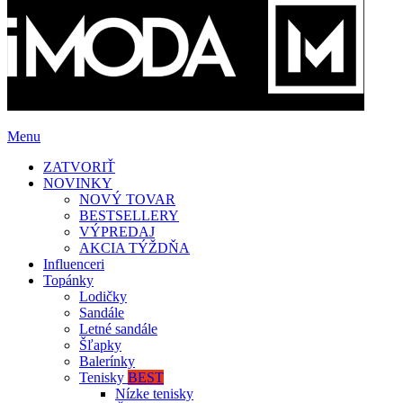
Menu
ZATVORIŤ
NOVINKY
NOVÝ TOVAR
BESTSELLERY
VÝPREDAJ
AKCIA TÝŽDŇA
Influenceri
Topánky
Lodičky
Sandále
Letné sandále
Šľapky
Balerínky
Tenisky
BEST
Nízke tenisky