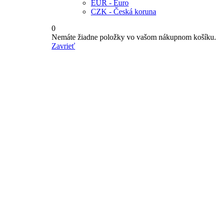
EUR - Euro
CZK - Česká koruna
0
Nemáte žiadne položky vo vašom nákupnom košíku.
Zavrieť