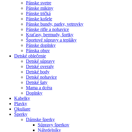
Pánske svetre
Pánske mikiny
Pánske tričká
Pánske košele
Pánske bundy, parky, vetrovky
Pánske rifle a nohavice
Kraťasy, bermudy, šortky
Športové súpravy a tepláky
Pánske doplnky
Pánska obuv
Detské oblečenie
Detské súpravy
Detské overaly
Detské body
Detské nohavice
Detské šaty
Mama a dcéra
Doplnky
Kabelky
Plavky
Okuliare
Šperky
Dámske šperky
Súpravy šperkov
Náhrdelníky