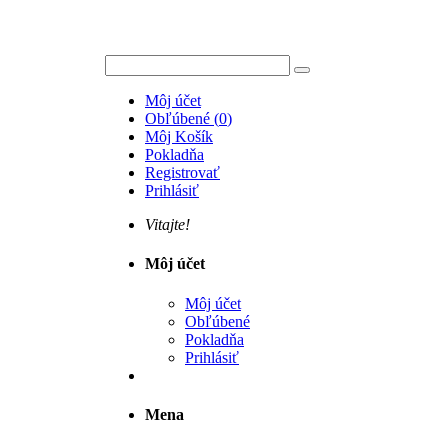
Môj účet
Obľúbené
(
0
)
Môj Košík
Pokladňa
Registrovať
Prihlásiť
Vitajte!
Môj účet
Môj účet
Obľúbené
Pokladňa
Prihlásiť
Mena