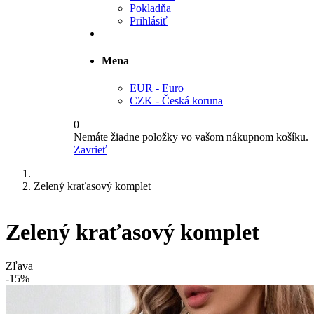
Pokladňa
Prihlásiť
Mena
EUR - Euro
CZK - Česká koruna
0
Nemáte žiadne položky vo vašom nákupnom košíku.
Zavrieť
Zelený kraťasový komplet
Zelený kraťasový komplet
Zľava
-15%