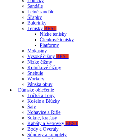
Lodičky
Sandále
Letné sandále
Šľapky
Balerínky
Tenisky
BEST
Nízke tenisky
Členkové tenisky
Platformy
Mokasíny
Vysoké čižmy
BEST
Nízke čižmy
Kotníkové čižmy
Snehule
Workery
Pánska obuv
Dámske oblečenie
Tričká a Topy
Košele a Blúzky
Šaty
Nohavice a Rifle
Sukne, kraťasy
Kabáty a Vetrovky
BEST
Body a Overály
Súpravy a komplety