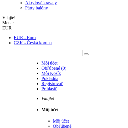
Akrylové kravaty
Párty balóny
Vitajte!
Mena:
EUR
EUR - Euro
CZK - Česká koruna
Môj účet
Obľúbené
(
0
)
Môj Košík
Pokladňa
Registrovať
Prihlásiť
Vitajte!
Môj účet
Môj účet
Obľúbené