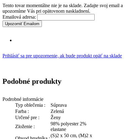
Tento tovar momentálne nie je na sklade. Zadajte svoj email a
upozorníme Vás pri opätovnom naskladnení.
Emailová adresa:
Upozorniť Emailom
Prihlásiť sa pre upozornenie, ak bude produkt opäť na sklade
Podobné produkty
Podrobné informácie
Typ oblečenia :
Súprava
Farba :
Zelená
Určené pre :
Ženy
98% polyester 2%
Zloženie :
elastane
(S)2 x 50 cm, (M)2 x
Obvod hrudníka :