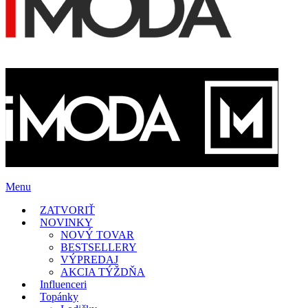
Menu
ZATVORIŤ
NOVINKY
NOVÝ TOVAR
BESTSELLERY
VÝPREDAJ
AKCIA TÝŽDŇA
Influenceri
Topánky