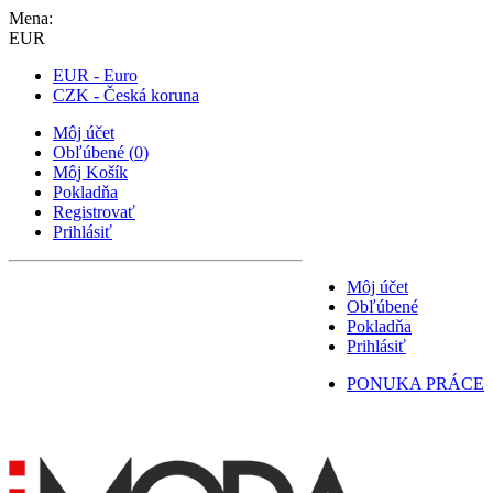
Mena:
EUR
EUR - Euro
CZK - Česká koruna
Môj účet
Obľúbené
(
0
)
Môj Košík
Pokladňa
Registrovať
Prihlásiť
Môj účet
Obľúbené
Pokladňa
Prihlásiť
PONUKA PRÁCE