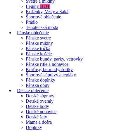
Svetre a mikiny
Legíny
HOT
Koženky, Vesty a Saká
Športové oblečenie
Prádlo
Tehotenská móda
Pánske oblečenie
Pánske svetre
Pánske mikiny
Pánske tričká
Pánske košele
Pánske bundy, parky, vetrovky
Pánske rifle a nohavice
Kraťasy, bermudy, šortky
Športové súpravy a tepláky
Pánske doplnky
Pánska obuv
Detské oblečenie
Detské súpravy
Detské overaly
Detské body
Detské nohavice
Detské šaty
Mama a dcéra
Doplnky