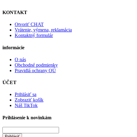
KONTAKT
Otvoriť CHAT
Vrátenie, výmena, reklamácia
Kontaktný formulár
informácie
O nás
Obchodné podmienky
Pravidlá ochrany OÚ
ÚČET
Prihlásiť sa
Zobraziť košík
Náš TikTok
Prihlásenie k novinkám
Prihlásiť