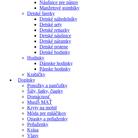
Náušnice pre pánov
Manžetové gombíky
Detské šperky
Detské náhrdelníky
Detské sety
Detské retiazky
Detské náušnice
Detské náramky
Detské prstene
Detské hodinky
Hodinky
Dámske hodinky
Pánske hodinky
Krabičky
Doplnky
Ponožky a pančušky
Šály, šatky, čiapky
Domácnosť
MusíŠ MAŤ
Kryty na mobil
Móda pre miláčikov
Opasky a peňaženky
Peňaženky
Krása
Vlasy