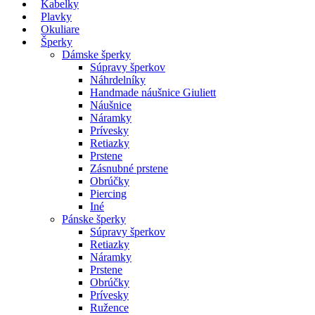
Kabelky
Plavky
Okuliare
Šperky
Dámske šperky
Súpravy šperkov
Náhrdelníky
Handmade náušnice Giuliett
Náušnice
Náramky
Prívesky
Retiazky
Prstene
Zásnubné prstene
Obrúčky
Piercing
Iné
Pánske šperky
Súpravy šperkov
Retiazky
Náramky
Prstene
Obrúčky
Prívesky
Ružence