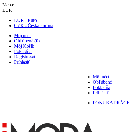
Mena:
EUR
EUR - Euro
CZK - Česká koruna
Môj účet
Obľúbené
(
0
)
Môj Košík
Pokladňa
Registrovať
Prihlásiť
Môj účet
Obľúbené
Pokladňa
Prihlásiť
PONUKA PRÁCE