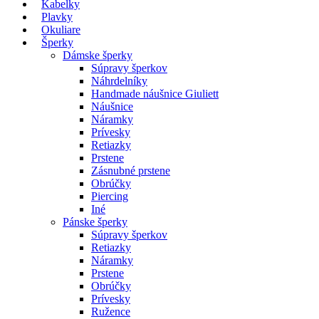
Kabelky
Plavky
Okuliare
Šperky
Dámske šperky
Súpravy šperkov
Náhrdelníky
Handmade náušnice Giuliett
Náušnice
Náramky
Prívesky
Retiazky
Prstene
Zásnubné prstene
Obrúčky
Piercing
Iné
Pánske šperky
Súpravy šperkov
Retiazky
Náramky
Prstene
Obrúčky
Prívesky
Ružence