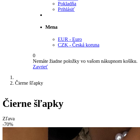
Pokladňa
Prihlásiť
Mena
EUR - Euro
CZK - Česká koruna
0
Nemáte žiadne položky vo vašom nákupnom košíku.
Zavrieť
Čierne šľapky
Čierne šľapky
Zľava
-70%