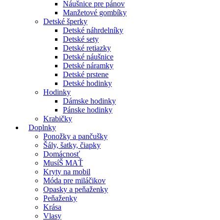
Náušnice pre pánov
Manžetové gombíky
Detské šperky
Detské náhrdelníky
Detské sety
Detské retiazky
Detské náušnice
Detské náramky
Detské prstene
Detské hodinky
Hodinky
Dámske hodinky
Pánske hodinky
Krabičky
Doplnky
Ponožky a pančušky
Šály, šatky, čiapky
Domácnosť
MusíŠ MAŤ
Kryty na mobil
Móda pre miláčikov
Opasky a peňaženky
Peňaženky
Krása
Vlasy