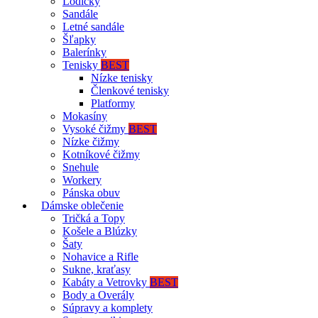
Lodičky
Sandále
Letné sandále
Šľapky
Balerínky
Tenisky
BEST
Nízke tenisky
Členkové tenisky
Platformy
Mokasíny
Vysoké čižmy
BEST
Nízke čižmy
Kotníkové čižmy
Snehule
Workery
Pánska obuv
Dámske oblečenie
Tričká a Topy
Košele a Blúzky
Šaty
Nohavice a Rifle
Sukne, kraťasy
Kabáty a Vetrovky
BEST
Body a Overály
Súpravy a komplety