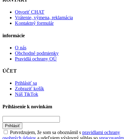
Otvoriť CHAT
Vrátenie, výmena, reklamácia
Kontaktný formulár
informácie
O nás
Obchodné podmienky
Pravidlá ochrany OÚ
ÚČET
Prihlásiť sa
Zobraziť košík
Náš TikTok
Prihlásenie k novinkám
Prihlásiť
Potvrdzujem, že som sa oboznámil s
pravidlami ochrany
osobných údajov
a udeľujem výslovný súhlas so
spracovaním