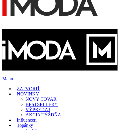
Menu
ZATVORIŤ
NOVINKY
NOVÝ TOVAR
BESTSELLERY
VÝPREDAJ
AKCIA TÝŽDŇA
Influenceri
Topánky