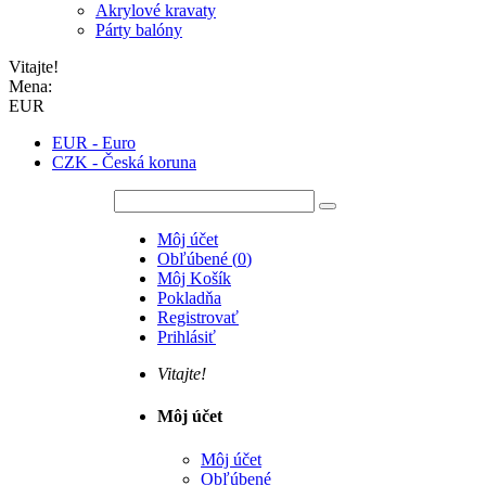
Akrylové kravaty
Párty balóny
Vitajte!
Mena:
EUR
EUR - Euro
CZK - Česká koruna
Môj účet
Obľúbené
(
0
)
Môj Košík
Pokladňa
Registrovať
Prihlásiť
Vitajte!
Môj účet
Môj účet
Obľúbené