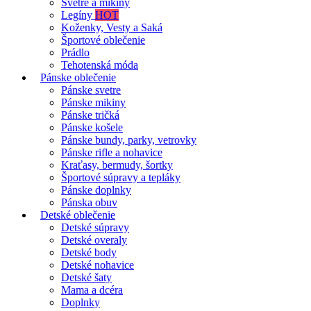
Svetre a mikiny
Legíny
HOT
Koženky, Vesty a Saká
Športové oblečenie
Prádlo
Tehotenská móda
Pánske oblečenie
Pánske svetre
Pánske mikiny
Pánske tričká
Pánske košele
Pánske bundy, parky, vetrovky
Pánske rifle a nohavice
Kraťasy, bermudy, šortky
Športové súpravy a tepláky
Pánske doplnky
Pánska obuv
Detské oblečenie
Detské súpravy
Detské overaly
Detské body
Detské nohavice
Detské šaty
Mama a dcéra
Doplnky