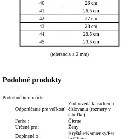
40
26 cm
41
26,5 cm
42
27 cm
43
28 cm
44
28,5 cm
45
29,5 cm
(tolerancia
± 2 mm)
Podobné produkty
Podrobné informácie
Zodpovedá klasickému
Odporúčanie pre veľkosť :
číslovaniu (rozmery v
tabuľke)
Farba :
Čierna
Určené pre :
Ženy
Kryštále/Kamienky/Per
Doplnené o :
ly/Glittre