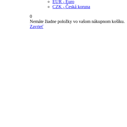
EUR - Euro
CZK - Česká koruna
0
Nemáte žiadne položky vo vašom nákupnom košíku.
Zavrieť