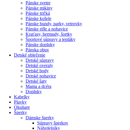
Pánske svetre
Pánske mikiny
Pánske tričká
Pánske košele
Pánske bundy, parky, vetrovky
Pánske rifle a nohavice
Kraťasy, bermudy, šortky
Športové súpravy a tepláky
Pánske doplnky
Pánska obuv
Detské oblečenie
Detské súpravy
Detské overaly
Detské body
Detské nohavice
Detské šaty
Mama a dcéra
Doplnky
Kabelky
Plavky
Okuliare
Šperky
Dámske šperky
Súpravy šperkov
Náhrdelníky