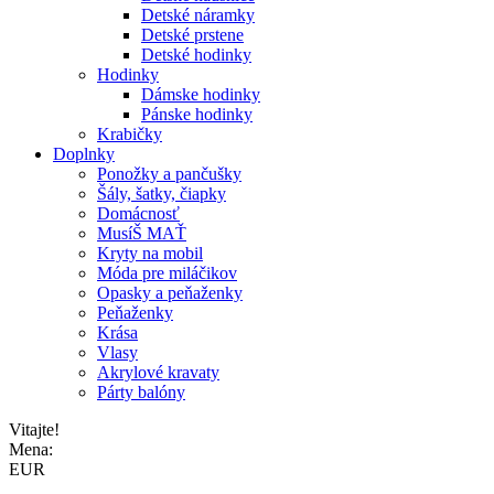
Detské náramky
Detské prstene
Detské hodinky
Hodinky
Dámske hodinky
Pánske hodinky
Krabičky
Doplnky
Ponožky a pančušky
Šály, šatky, čiapky
Domácnosť
MusíŠ MAŤ
Kryty na mobil
Móda pre miláčikov
Opasky a peňaženky
Peňaženky
Krása
Vlasy
Akrylové kravaty
Párty balóny
Vitajte!
Mena:
EUR