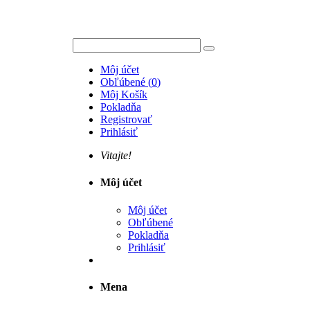
Môj účet
Obľúbené
(
0
)
Môj Košík
Pokladňa
Registrovať
Prihlásiť
Vitajte!
Môj účet
Môj účet
Obľúbené
Pokladňa
Prihlásiť
Mena