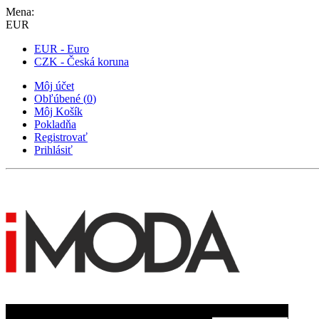
Mena:
EUR
EUR - Euro
CZK - Česká koruna
Môj účet
Obľúbené
(
0
)
Môj Košík
Pokladňa
Registrovať
Prihlásiť