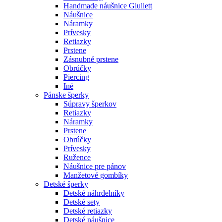
Handmade náušnice Giuliett
Náušnice
Náramky
Prívesky
Retiazky
Prstene
Zásnubné prstene
Obrúčky
Piercing
Iné
Pánske šperky
Súpravy šperkov
Retiazky
Náramky
Prstene
Obrúčky
Prívesky
Ružence
Náušnice pre pánov
Manžetové gombíky
Detské šperky
Detské náhrdelníky
Detské sety
Detské retiazky
Detské náušnice