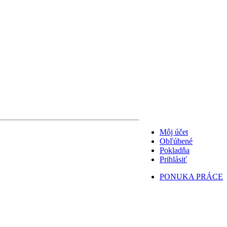
Môj účet
Obľúbené
Pokladňa
Prihlásiť
PONUKA PRÁCE