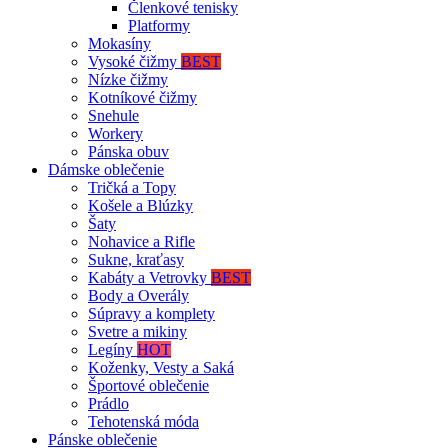
Členkové tenisky
Platformy
Mokasíny
Vysoké čižmy
BEST
Nízke čižmy
Kotníkové čižmy
Snehule
Workery
Pánska obuv
Dámske oblečenie
Tričká a Topy
Košele a Blúzky
Šaty
Nohavice a Rifle
Sukne, kraťasy
Kabáty a Vetrovky
BEST
Body a Overály
Súpravy a komplety
Svetre a mikiny
Legíny
HOT
Koženky, Vesty a Saká
Športové oblečenie
Prádlo
Tehotenská móda
Pánske oblečenie