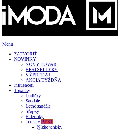
Menu
ZATVORIŤ
NOVINKY
NOVÝ TOVAR
BESTSELLERY
VÝPREDAJ
AKCIA TÝŽDŇA
Influenceri
Topánky
Lodičky
Sandále
Letné sandále
Šľapky
Balerínky
Tenisky
BEST
Nízke tenisky