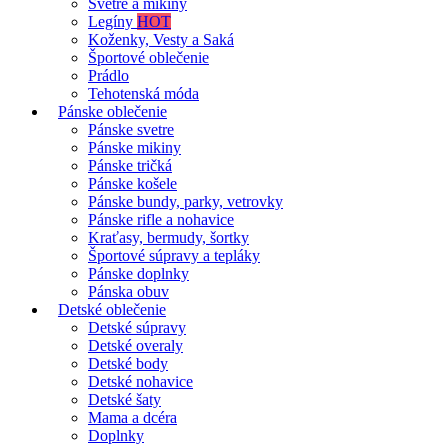
Svetre a mikiny
Legíny
HOT
Koženky, Vesty a Saká
Športové oblečenie
Prádlo
Tehotenská móda
Pánske oblečenie
Pánske svetre
Pánske mikiny
Pánske tričká
Pánske košele
Pánske bundy, parky, vetrovky
Pánske rifle a nohavice
Kraťasy, bermudy, šortky
Športové súpravy a tepláky
Pánske doplnky
Pánska obuv
Detské oblečenie
Detské súpravy
Detské overaly
Detské body
Detské nohavice
Detské šaty
Mama a dcéra
Doplnky