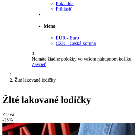
Pokladňa
Prihlásiť
Mena
EUR - Euro
CZK - Česká koruna
0
Nemáte žiadne položky vo vašom nákupnom košíku.
Zavrieť
Žlté lakované lodičky
Žlté lakované lodičky
Zľava
-15%