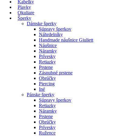
Kabelky
Plavky
Okuliare
Šperky
Dámske šperky
Súpravy šperkov
Náhrdelníky
Handmade náušnice Giuliett
Náušnice
Náramky
Prívesky
Retiazky
Prstene
Zásnubné prstene
Obrúčky
Piercing
Iné
Pánske šperky
Súpravy šperkov
Retiazky
Náramky
Prstene
Obrúčky
Prívesky
Ružence