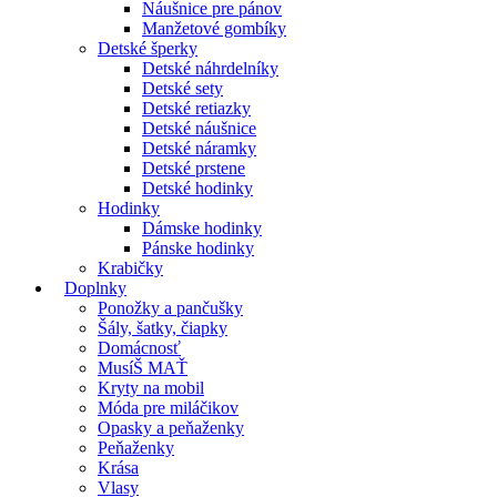
Náušnice pre pánov
Manžetové gombíky
Detské šperky
Detské náhrdelníky
Detské sety
Detské retiazky
Detské náušnice
Detské náramky
Detské prstene
Detské hodinky
Hodinky
Dámske hodinky
Pánske hodinky
Krabičky
Doplnky
Ponožky a pančušky
Šály, šatky, čiapky
Domácnosť
MusíŠ MAŤ
Kryty na mobil
Móda pre miláčikov
Opasky a peňaženky
Peňaženky
Krása
Vlasy