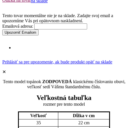
Otázka na tovar
na sklade
Tento tovar momentálne nie je na sklade. Zadajte svoj email a
upozorníme Vás pri opätovnom naskladnení.
Emailová adresa:
Upozorniť Emailom
Prihlásiť sa pre upozornenie, ak bude produkt opäť na sklade
✕
Tento model topánok
ZODPOVEDÁ
klasickému číslovaniu obuvi,
veľkosť sedí Vášmu štandardnému číslu.
Veľkostná tabuľka
rozmer pre tento model
Veľkosť
Dĺžka v cm
35
22 cm