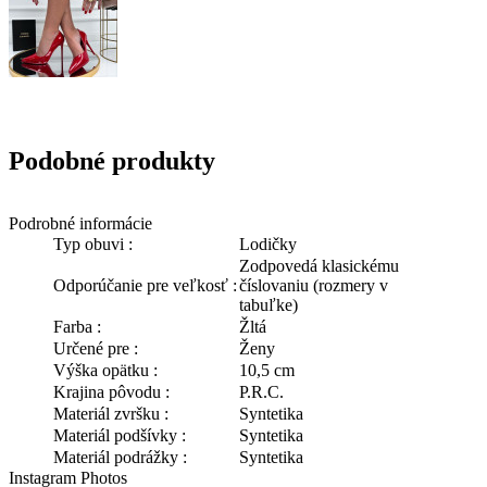
Podobné produkty
Podrobné informácie
Typ obuvi :
Lodičky
Zodpovedá klasickému
Odporúčanie pre veľkosť :
číslovaniu (rozmery v
tabuľke)
Farba :
Žltá
Určené pre :
Ženy
Výška opätku :
10,5 cm
Krajina pôvodu :
P.R.C.
Materiál zvršku :
Syntetika
Materiál podšívky :
Syntetika
Materiál podrážky :
Syntetika
Instagram Photos