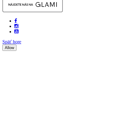
Späť hore
Allow