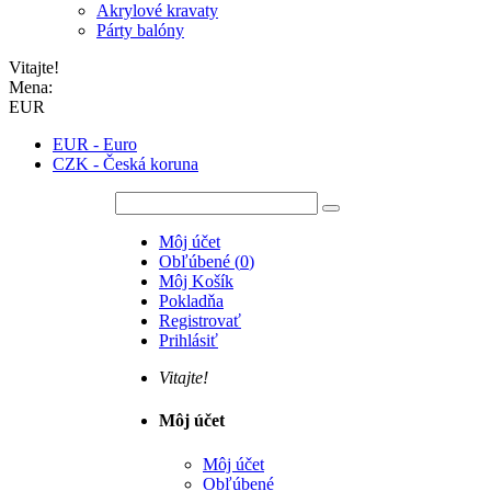
Akrylové kravaty
Párty balóny
Vitajte!
Mena:
EUR
EUR - Euro
CZK - Česká koruna
Môj účet
Obľúbené
(
0
)
Môj Košík
Pokladňa
Registrovať
Prihlásiť
Vitajte!
Môj účet
Môj účet
Obľúbené