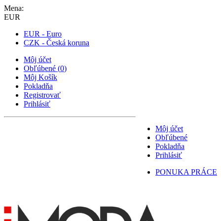
Mena:
EUR
EUR - Euro
CZK - Česká koruna
Môj účet
Obľúbené
(
0
)
Môj Košík
Pokladňa
Registrovať
Prihlásiť
Môj účet
Obľúbené
Pokladňa
Prihlásiť
PONUKA PRÁCE