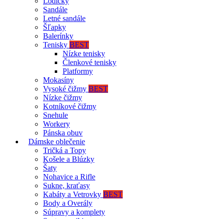
Lodičky
Sandále
Letné sandále
Šľapky
Balerínky
Tenisky
BEST
Nízke tenisky
Členkové tenisky
Platformy
Mokasíny
Vysoké čižmy
BEST
Nízke čižmy
Kotníkové čižmy
Snehule
Workery
Pánska obuv
Dámske oblečenie
Tričká a Topy
Košele a Blúzky
Šaty
Nohavice a Rifle
Sukne, kraťasy
Kabáty a Vetrovky
BEST
Body a Overály
Súpravy a komplety