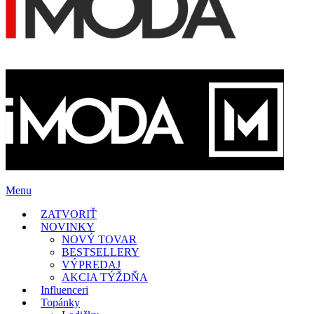
Menu
ZATVORIŤ
NOVINKY
NOVÝ TOVAR
BESTSELLERY
VÝPREDAJ
AKCIA TÝŽDŇA
Influenceri
Topánky