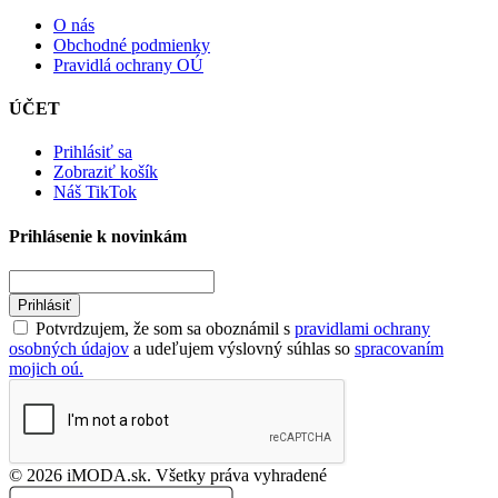
O nás
Obchodné podmienky
Pravidlá ochrany OÚ
ÚČET
Prihlásiť sa
Zobraziť košík
Náš TikTok
Prihlásenie k novinkám
Prihlásiť
Potvrdzujem, že som sa oboznámil s
pravidlami ochrany
osobných údajov
a udeľujem výslovný súhlas so
spracovaním
mojich oú.
© 2026 iMODA.sk. Všetky práva vyhradené