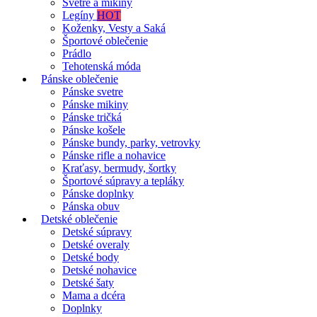
Svetre a mikiny
Legíny
HOT
Koženky, Vesty a Saká
Športové oblečenie
Prádlo
Tehotenská móda
Pánske oblečenie
Pánske svetre
Pánske mikiny
Pánske tričká
Pánske košele
Pánske bundy, parky, vetrovky
Pánske rifle a nohavice
Kraťasy, bermudy, šortky
Športové súpravy a tepláky
Pánske doplnky
Pánska obuv
Detské oblečenie
Detské súpravy
Detské overaly
Detské body
Detské nohavice
Detské šaty
Mama a dcéra
Doplnky