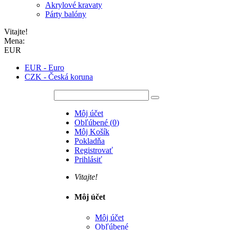
Akrylové kravaty
Párty balóny
Vitajte!
Mena:
EUR
EUR - Euro
CZK - Česká koruna
Môj účet
Obľúbené
(
0
)
Môj Košík
Pokladňa
Registrovať
Prihlásiť
Vitajte!
Môj účet
Môj účet
Obľúbené