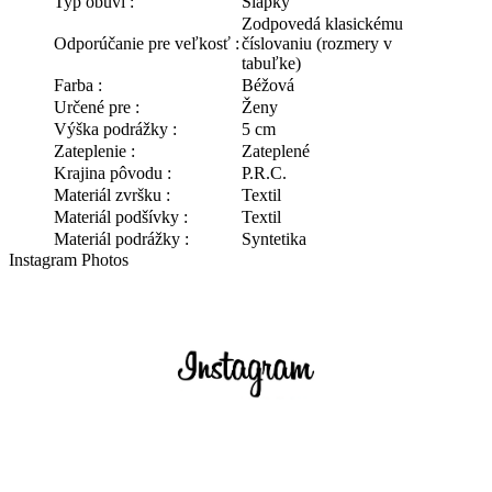
Typ obuvi :
Šlapky
Zodpovedá klasickému
Odporúčanie pre veľkosť :
číslovaniu (rozmery v
tabuľke)
Farba :
Béžová
Určené pre :
Ženy
Výška podrážky :
5 cm
Zateplenie :
Zateplené
Krajina pôvodu :
P.R.C.
Materiál zvršku :
Textil
Materiál podšívky :
Textil
Materiál podrážky :
Syntetika
Instagram Photos