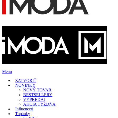
Menu
ZATVORIŤ
NOVINKY
NOVÝ TOVAR
BESTSELLERY
VÝPREDAJ
AKCIA TÝŽDŇA
Influenceri
Topánky