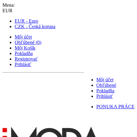
Mena:
EUR
EUR - Euro
CZK - Česká koruna
Môj účet
Obľúbené
(
0
)
Môj Košík
Pokladňa
Registrovať
Prihlásiť
Môj účet
Obľúbené
Pokladňa
Prihlásiť
PONUKA PRÁCE