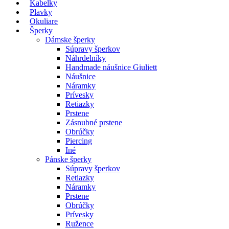
Kabelky
Plavky
Okuliare
Šperky
Dámske šperky
Súpravy šperkov
Náhrdelníky
Handmade náušnice Giuliett
Náušnice
Náramky
Prívesky
Retiazky
Prstene
Zásnubné prstene
Obrúčky
Piercing
Iné
Pánske šperky
Súpravy šperkov
Retiazky
Náramky
Prstene
Obrúčky
Prívesky
Ružence