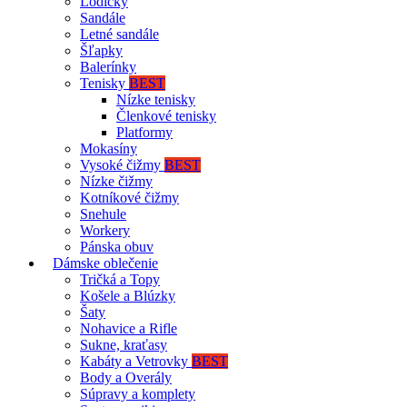
Lodičky
Sandále
Letné sandále
Šľapky
Balerínky
Tenisky
BEST
Nízke tenisky
Členkové tenisky
Platformy
Mokasíny
Vysoké čižmy
BEST
Nízke čižmy
Kotníkové čižmy
Snehule
Workery
Pánska obuv
Dámske oblečenie
Tričká a Topy
Košele a Blúzky
Šaty
Nohavice a Rifle
Sukne, kraťasy
Kabáty a Vetrovky
BEST
Body a Overály
Súpravy a komplety