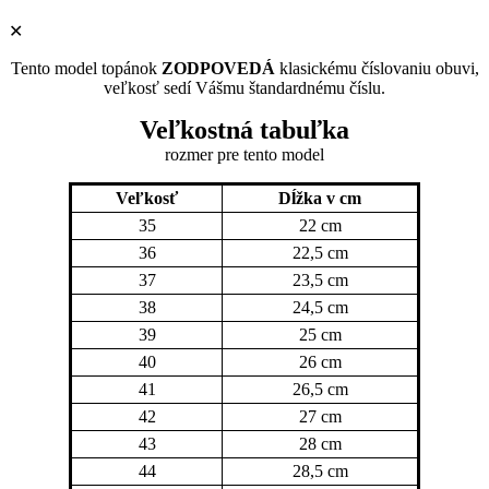
✕
Tento model topánok
ZODPOVEDÁ
klasickému číslovaniu obuvi,
veľkosť sedí Vášmu štandardnému číslu.
Veľkostná tabuľka
rozmer pre tento model
Veľkosť
Dĺžka v cm
35
22 cm
36
22,5 cm
37
23,5 cm
38
24,5 cm
39
25 cm
40
26 cm
41
26,5 cm
42
27 cm
43
28 cm
44
28,5 cm