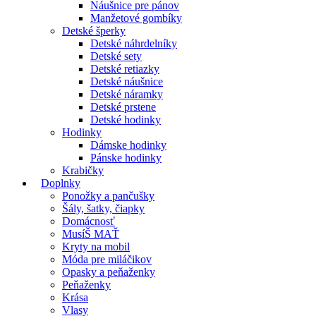
Náušnice pre pánov
Manžetové gombíky
Detské šperky
Detské náhrdelníky
Detské sety
Detské retiazky
Detské náušnice
Detské náramky
Detské prstene
Detské hodinky
Hodinky
Dámske hodinky
Pánske hodinky
Krabičky
Doplnky
Ponožky a pančušky
Šály, šatky, čiapky
Domácnosť
MusíŠ MAŤ
Kryty na mobil
Móda pre miláčikov
Opasky a peňaženky
Peňaženky
Krása
Vlasy