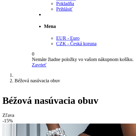
Pokladňa
Prihlásiť
Mena
EUR - Euro
CZK - Česká koruna
0
Nemáte žiadne položky vo vašom nákupnom košíku.
Zavrieť
Béžová nasúvacia obuv
Béžová nasúvacia obuv
Zľava
-15%