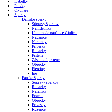
Kabelky
Plavky
Okuliare
Šperky
Dámske šperky
Súpravy šperkov
Náhrdelníky
Handmade náušnice Giuliett
Náušnice
Náramky
Prívesky
Retiazky
Prstene
Zásnubné prstene
Obrúčky
Piercing
Iné
Pánske šperky
Súpravy šperkov
Retiazky
Náramky
Prstene
Obrúčky
Prívesky
Ružence