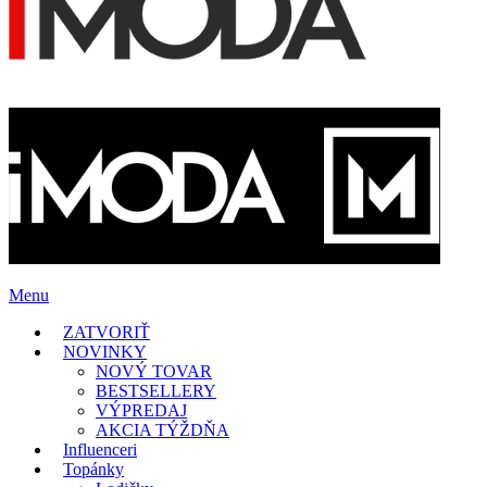
Menu
ZATVORIŤ
NOVINKY
NOVÝ TOVAR
BESTSELLERY
VÝPREDAJ
AKCIA TÝŽDŇA
Influenceri
Topánky