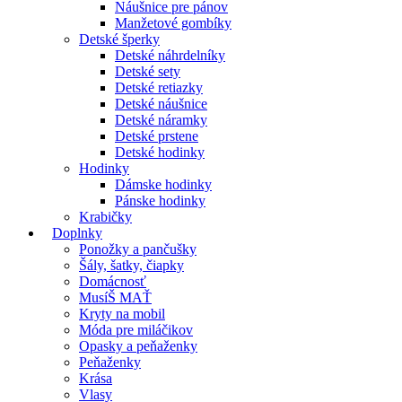
Náušnice pre pánov
Manžetové gombíky
Detské šperky
Detské náhrdelníky
Detské sety
Detské retiazky
Detské náušnice
Detské náramky
Detské prstene
Detské hodinky
Hodinky
Dámske hodinky
Pánske hodinky
Krabičky
Doplnky
Ponožky a pančušky
Šály, šatky, čiapky
Domácnosť
MusíŠ MAŤ
Kryty na mobil
Móda pre miláčikov
Opasky a peňaženky
Peňaženky
Krása
Vlasy