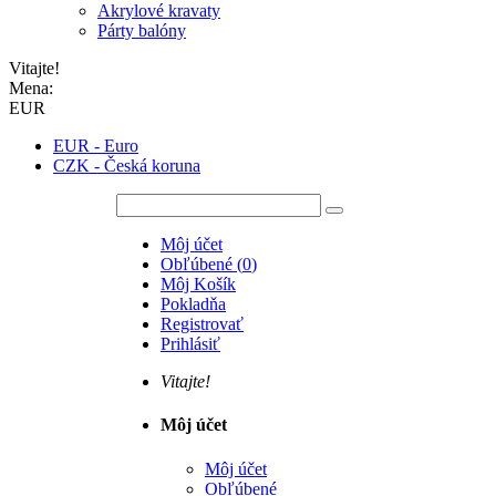
Akrylové kravaty
Párty balóny
Vitajte!
Mena:
EUR
EUR - Euro
CZK - Česká koruna
Môj účet
Obľúbené
(
0
)
Môj Košík
Pokladňa
Registrovať
Prihlásiť
Vitajte!
Môj účet
Môj účet
Obľúbené