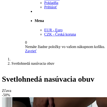
Pokladňa
Prihlásiť
Mena
EUR - Euro
CZK - Česká koruna
0
Nemáte žiadne položky vo vašom nákupnom košíku.
Zavrieť
Svetlohnedá nasúvacia obuv
Svetlohnedá nasúvacia obuv
Zľava
-50%