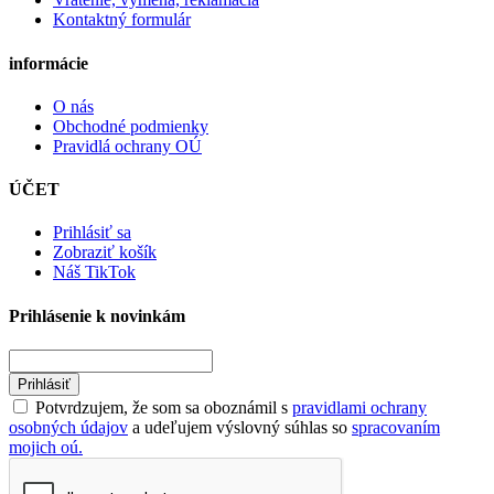
Kontaktný formulár
informácie
O nás
Obchodné podmienky
Pravidlá ochrany OÚ
ÚČET
Prihlásiť sa
Zobraziť košík
Náš TikTok
Prihlásenie k novinkám
Prihlásiť
Potvrdzujem, že som sa oboznámil s
pravidlami ochrany
osobných údajov
a udeľujem výslovný súhlas so
spracovaním
mojich oú.