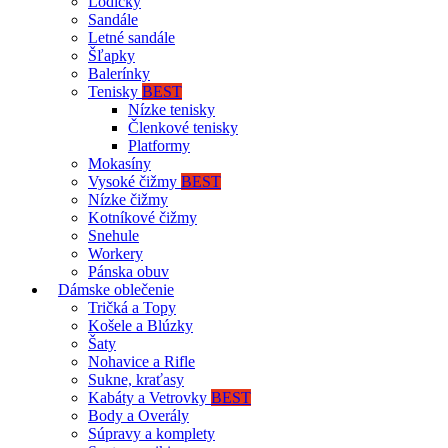
Lodičky
Sandále
Letné sandále
Šľapky
Balerínky
Tenisky
BEST
Nízke tenisky
Členkové tenisky
Platformy
Mokasíny
Vysoké čižmy
BEST
Nízke čižmy
Kotníkové čižmy
Snehule
Workery
Pánska obuv
Dámske oblečenie
Tričká a Topy
Košele a Blúzky
Šaty
Nohavice a Rifle
Sukne, kraťasy
Kabáty a Vetrovky
BEST
Body a Overály
Súpravy a komplety