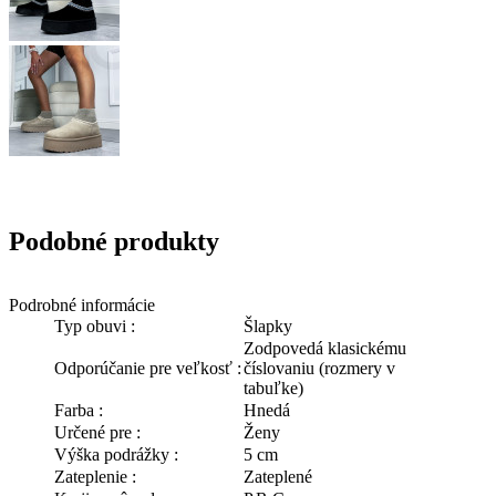
Podobné produkty
Podrobné informácie
Typ obuvi :
Šlapky
Zodpovedá klasickému
Odporúčanie pre veľkosť :
číslovaniu (rozmery v
tabuľke)
Farba :
Hnedá
Určené pre :
Ženy
Výška podrážky :
5 cm
Zateplenie :
Zateplené