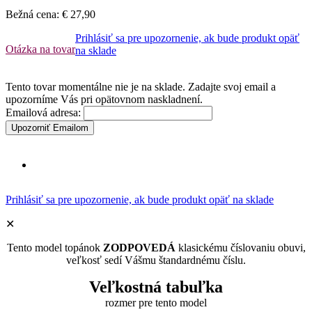
Bežná cena:
€ 27,90
Prihlásiť sa pre upozornenie, ak bude produkt opäť
Otázka na tovar
na sklade
Tento tovar momentálne nie je na sklade. Zadajte svoj email a
upozorníme Vás pri opätovnom naskladnení.
Emailová adresa:
Upozorniť Emailom
Prihlásiť sa pre upozornenie, ak bude produkt opäť na sklade
✕
Tento model topánok
ZODPOVEDÁ
klasickému číslovaniu obuvi,
veľkosť sedí Vášmu štandardnému číslu.
Veľkostná tabuľka
rozmer pre tento model