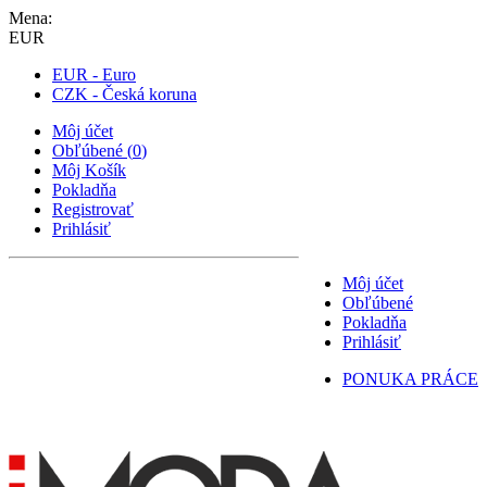
Mena:
EUR
EUR - Euro
CZK - Česká koruna
Môj účet
Obľúbené
(
0
)
Môj Košík
Pokladňa
Registrovať
Prihlásiť
Môj účet
Obľúbené
Pokladňa
Prihlásiť
PONUKA PRÁCE