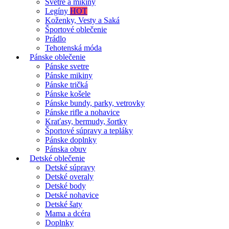
Svetre a mikiny
Legíny
HOT
Koženky, Vesty a Saká
Športové oblečenie
Prádlo
Tehotenská móda
Pánske oblečenie
Pánske svetre
Pánske mikiny
Pánske tričká
Pánske košele
Pánske bundy, parky, vetrovky
Pánske rifle a nohavice
Kraťasy, bermudy, šortky
Športové súpravy a tepláky
Pánske doplnky
Pánska obuv
Detské oblečenie
Detské súpravy
Detské overaly
Detské body
Detské nohavice
Detské šaty
Mama a dcéra
Doplnky