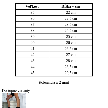
Veľkosť
Dĺžka v cm
35
22 cm
36
22,5 cm
37
23,5 cm
38
24,5 cm
39
25 cm
40
26 cm
41
26,5 cm
42
27 cm
43
28 cm
44
28,5 cm
45
29,5 cm
(tolerancia
± 2 mm)
Dostupné varianty