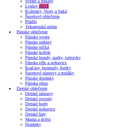
Svetre a mikiny
Legíny
HOT
Koženky, Vesty a Saká
Športové oblečenie
Prádlo
Tehotenská móda
Pánske oblečenie
Pánske svetre
Pánske mikiny
Pánske tričká
Pánske košele
Pánske bundy, parky, vetrovky
Pánske rifle a nohavice
Kraťasy, bermudy, šortky
Športové súpravy a tepláky
Pánske doplnky
Pánska obuv
Detské oblečenie
Detské súpravy
Detské overaly
Detské body
Detské nohavice
Detské šaty
Mama a dcéra
Doplnky