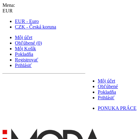
Mena:
EUR
EUR - Euro
CZK - Česká koruna
Môj účet
Obľúbené
(
0
)
Môj Košík
Pokladňa
Registrovať
Prihlásiť
Môj účet
Obľúbené
Pokladňa
Prihlásiť
PONUKA PRÁCE