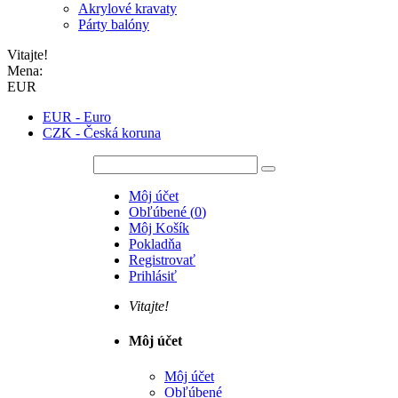
Akrylové kravaty
Párty balóny
Vitajte!
Mena:
EUR
EUR - Euro
CZK - Česká koruna
Môj účet
Obľúbené
(
0
)
Môj Košík
Pokladňa
Registrovať
Prihlásiť
Vitajte!
Môj účet
Môj účet
Obľúbené