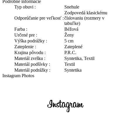
Podrobné informácie
Typ obuvi :
Snehule
Zodpovedá klasickému
Odporúčanie pre veľkosť :
číslovaniu (rozmery v
tabuľke)
Farba :
Béžová
Určené pre :
Ženy
Výška podrážky :
5 cm
Zateplenie :
Zateplené
Krajina pôvodu :
P.R.C.
Materiál zvršku :
Syntetika, Textil
Materiál podšívky :
Textil
Materiál podrážky :
Syntetika
Instagram Photos