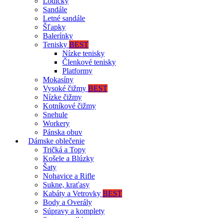
Lodičky
Sandále
Letné sandále
Šľapky
Balerínky
Tenisky
BEST
Nízke tenisky
Členkové tenisky
Platformy
Mokasíny
Vysoké čižmy
BEST
Nízke čižmy
Kotníkové čižmy
Snehule
Workery
Pánska obuv
Dámske oblečenie
Tričká a Topy
Košele a Blúzky
Šaty
Nohavice a Rifle
Sukne, kraťasy
Kabáty a Vetrovky
BEST
Body a Overály
Súpravy a komplety