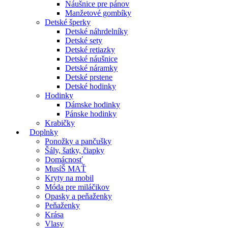
Náušnice pre pánov
Manžetové gombíky
Detské šperky
Detské náhrdelníky
Detské sety
Detské retiazky
Detské náušnice
Detské náramky
Detské prstene
Detské hodinky
Hodinky
Dámske hodinky
Pánske hodinky
Krabičky
Doplnky
Ponožky a pančušky
Šály, šatky, čiapky
Domácnosť
MusíŠ MAŤ
Kryty na mobil
Móda pre miláčikov
Opasky a peňaženky
Peňaženky
Krása
Vlasy