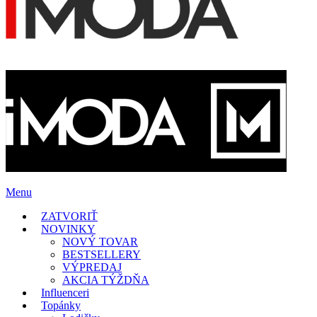
Menu
ZATVORIŤ
NOVINKY
NOVÝ TOVAR
BESTSELLERY
VÝPREDAJ
AKCIA TÝŽDŇA
Influenceri
Topánky