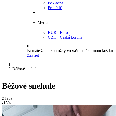
Pokladňa
Prihlásiť
Mena
EUR - Euro
CZK - Česká koruna
0
Nemáte žiadne položky vo vašom nákupnom košíku.
Zavrieť
Béžové snehule
Béžové snehule
Zľava
-15%