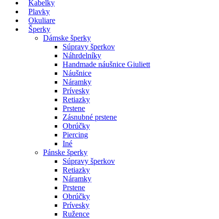
Kabelky
Plavky
Okuliare
Šperky
Dámske šperky
Súpravy šperkov
Náhrdelníky
Handmade náušnice Giuliett
Náušnice
Náramky
Prívesky
Retiazky
Prstene
Zásnubné prstene
Obrúčky
Piercing
Iné
Pánske šperky
Súpravy šperkov
Retiazky
Náramky
Prstene
Obrúčky
Prívesky
Ružence