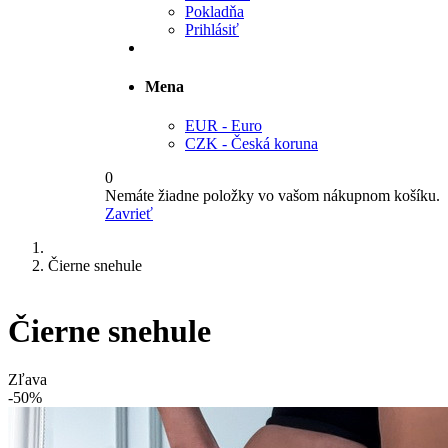
Pokladňa
Prihlásiť
Mena
EUR - Euro
CZK - Česká koruna
0
Nemáte žiadne položky vo vašom nákupnom košíku.
Zavrieť
Čierne snehule
Čierne snehule
Zľava
-50%