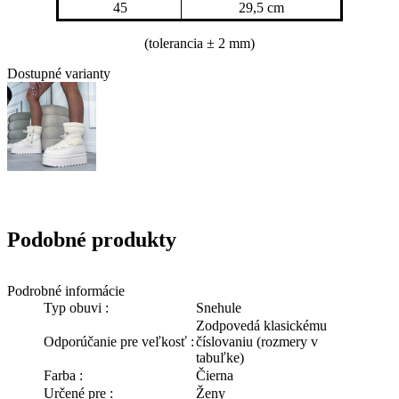
45
29,5 cm
(tolerancia
± 2 mm)
Dostupné varianty
Podobné produkty
Podrobné informácie
Typ obuvi :
Snehule
Zodpovedá klasickému
Odporúčanie pre veľkosť :
číslovaniu (rozmery v
tabuľke)
Farba :
Čierna
Určené pre :
Ženy