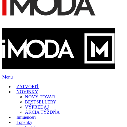
Menu
ZATVORIŤ
NOVINKY
NOVÝ TOVAR
BESTSELLERY
VÝPREDAJ
AKCIA TÝŽDŇA
Influenceri
Topánky