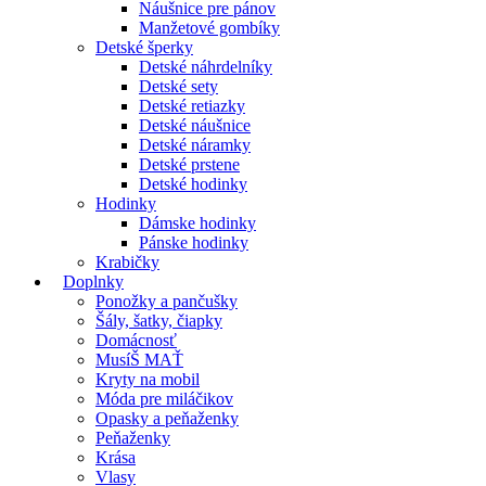
Náušnice pre pánov
Manžetové gombíky
Detské šperky
Detské náhrdelníky
Detské sety
Detské retiazky
Detské náušnice
Detské náramky
Detské prstene
Detské hodinky
Hodinky
Dámske hodinky
Pánske hodinky
Krabičky
Doplnky
Ponožky a pančušky
Šály, šatky, čiapky
Domácnosť
MusíŠ MAŤ
Kryty na mobil
Móda pre miláčikov
Opasky a peňaženky
Peňaženky
Krása
Vlasy