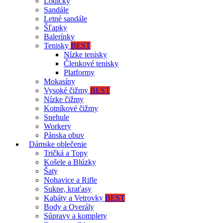
Lodičky
Sandále
Letné sandále
Šľapky
Balerínky
Tenisky
BEST
Nízke tenisky
Členkové tenisky
Platformy
Mokasíny
Vysoké čižmy
BEST
Nízke čižmy
Kotníkové čižmy
Snehule
Workery
Pánska obuv
Dámske oblečenie
Tričká a Topy
Košele a Blúzky
Šaty
Nohavice a Rifle
Sukne, kraťasy
Kabáty a Vetrovky
BEST
Body a Overály
Súpravy a komplety