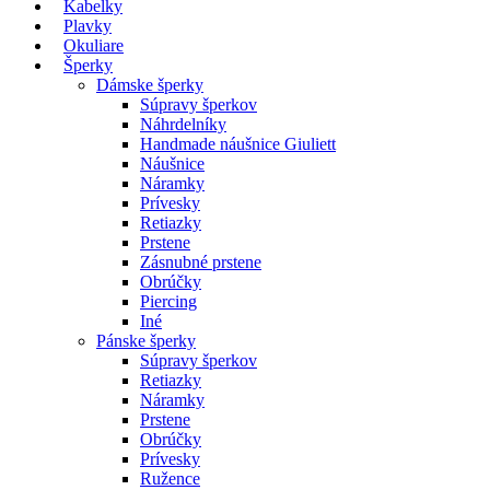
Kabelky
Plavky
Okuliare
Šperky
Dámske šperky
Súpravy šperkov
Náhrdelníky
Handmade náušnice Giuliett
Náušnice
Náramky
Prívesky
Retiazky
Prstene
Zásnubné prstene
Obrúčky
Piercing
Iné
Pánske šperky
Súpravy šperkov
Retiazky
Náramky
Prstene
Obrúčky
Prívesky
Ružence