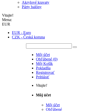
Akrylové kravaty
Párty balóny
Vitajte!
Mena:
EUR
EUR - Euro
CZK - Česká koruna
Môj účet
Obľúbené
(
0
)
Môj Košík
Pokladňa
Registrovať
Prihlásiť
Vitajte!
Môj účet
Môj účet
Obľúbené