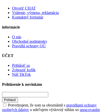
Otvoriť CHAT
Vrátenie, výmena, reklamácia
Kontaktný formulár
informácie
O nás
Obchodné podmienky
Pravidlá ochrany OÚ
ÚČET
Prihlásiť sa
Zobraziť košík
Náš TikTok
Prihlásenie k novinkám
Prihlásiť
Potvrdzujem, že som sa oboznámil s
pravidlami ochrany
osobných údajov
a udeľujem výslovný súhlas so
spracovaním