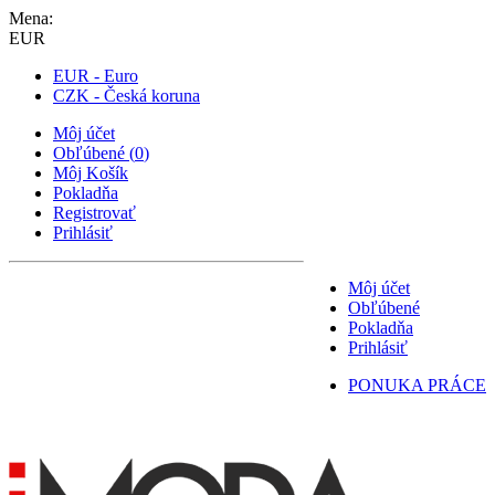
Mena:
EUR
EUR - Euro
CZK - Česká koruna
Môj účet
Obľúbené
(
0
)
Môj Košík
Pokladňa
Registrovať
Prihlásiť
Môj účet
Obľúbené
Pokladňa
Prihlásiť
PONUKA PRÁCE