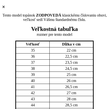
✕
Tento model topánok
ZODPOVEDÁ
klasickému číslovaniu obuvi,
veľkosť sedí Vášmu štandardnému číslu.
Veľkostná tabuľka
rozmer pre tento model
Veľkosť
Dĺžka v cm
35
22 cm
36
22,5 cm
37
23,5 cm
38
24,5 cm
39
25 cm
40
26 cm
41
26,5 cm
42
27 cm
43
28 cm
44
28,5 cm