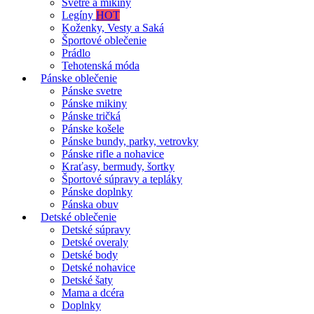
Svetre a mikiny
Legíny
HOT
Koženky, Vesty a Saká
Športové oblečenie
Prádlo
Tehotenská móda
Pánske oblečenie
Pánske svetre
Pánske mikiny
Pánske tričká
Pánske košele
Pánske bundy, parky, vetrovky
Pánske rifle a nohavice
Kraťasy, bermudy, šortky
Športové súpravy a tepláky
Pánske doplnky
Pánska obuv
Detské oblečenie
Detské súpravy
Detské overaly
Detské body
Detské nohavice
Detské šaty
Mama a dcéra
Doplnky