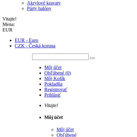
Akrylové kravaty
Párty balóny
Vitajte!
Mena:
EUR
EUR - Euro
CZK - Česká koruna
Môj účet
Obľúbené
(
0
)
Môj Košík
Pokladňa
Registrovať
Prihlásiť
Vitajte!
Môj účet
Môj účet
Obľúbené