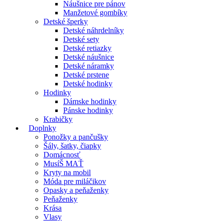
Náušnice pre pánov
Manžetové gombíky
Detské šperky
Detské náhrdelníky
Detské sety
Detské retiazky
Detské náušnice
Detské náramky
Detské prstene
Detské hodinky
Hodinky
Dámske hodinky
Pánske hodinky
Krabičky
Doplnky
Ponožky a pančušky
Šály, šatky, čiapky
Domácnosť
MusíŠ MAŤ
Kryty na mobil
Móda pre miláčikov
Opasky a peňaženky
Peňaženky
Krása
Vlasy