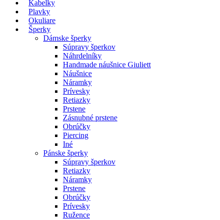
Kabelky
Plavky
Okuliare
Šperky
Dámske šperky
Súpravy šperkov
Náhrdelníky
Handmade náušnice Giuliett
Náušnice
Náramky
Prívesky
Retiazky
Prstene
Zásnubné prstene
Obrúčky
Piercing
Iné
Pánske šperky
Súpravy šperkov
Retiazky
Náramky
Prstene
Obrúčky
Prívesky
Ružence