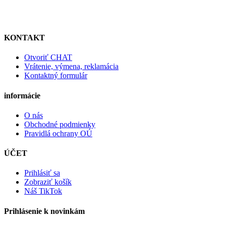
KONTAKT
Otvoriť CHAT
Vrátenie, výmena, reklamácia
Kontaktný formulár
informácie
O nás
Obchodné podmienky
Pravidlá ochrany OÚ
ÚČET
Prihlásiť sa
Zobraziť košík
Náš TikTok
Prihlásenie k novinkám