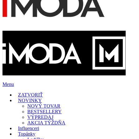
Menu
ZATVORIŤ
NOVINKY
NOVÝ TOVAR
BESTSELLERY
VÝPREDAJ
AKCIA TÝŽDŇA
Influenceri
Topánky