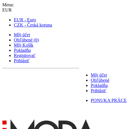
Mena:
EUR
EUR - Euro
CZK - Česká koruna
Môj účet
Obľúbené
(
0
)
Môj Košík
Pokladňa
Registrovať
Prihlásiť
Môj účet
Obľúbené
Pokladňa
Prihlásiť
PONUKA PRÁCE