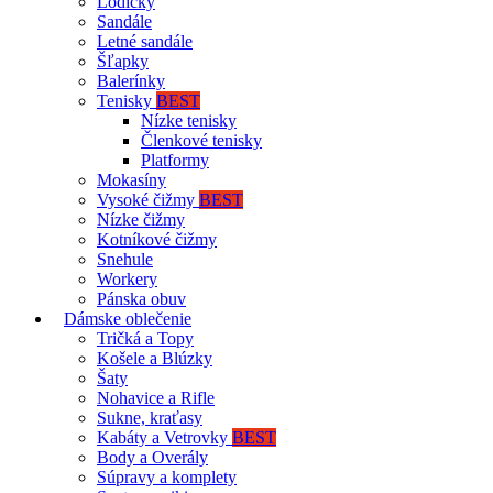
Lodičky
Sandále
Letné sandále
Šľapky
Balerínky
Tenisky
BEST
Nízke tenisky
Členkové tenisky
Platformy
Mokasíny
Vysoké čižmy
BEST
Nízke čižmy
Kotníkové čižmy
Snehule
Workery
Pánska obuv
Dámske oblečenie
Tričká a Topy
Košele a Blúzky
Šaty
Nohavice a Rifle
Sukne, kraťasy
Kabáty a Vetrovky
BEST
Body a Overály
Súpravy a komplety