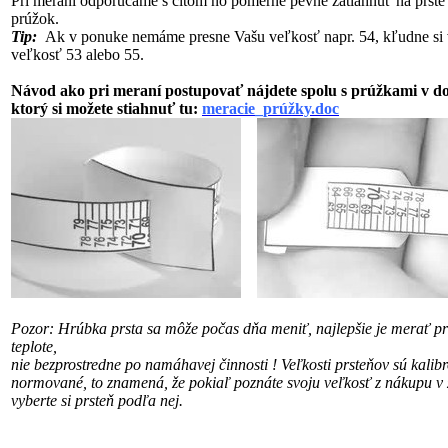
Pri meraní odporúčame s citom no pomerne pevne zatiahnuť na prste
prúžok.
Tip:
Ak v ponuke nemáme presne Vašu veľkosť napr. 54, kľudne si 
veľkosť 53 alebo 55.
Návod ako pri meraní postupovať nájdete spolu s prúžkami v 
ktorý si možete stiahnuť tu:
meracie_prúžky.doc
Pozor: Hrúbka prsta sa môže počas dňa meniť, najlepšie je merať pri
teplote,
nie bezprostredne po namáhavej činnosti !
Veľkosti prsteňov sú kalib
normované, to znamená, že pokiaľ poznáte svoju veľkosť
z nákupu v 
vyberte si prsteň podľa nej.