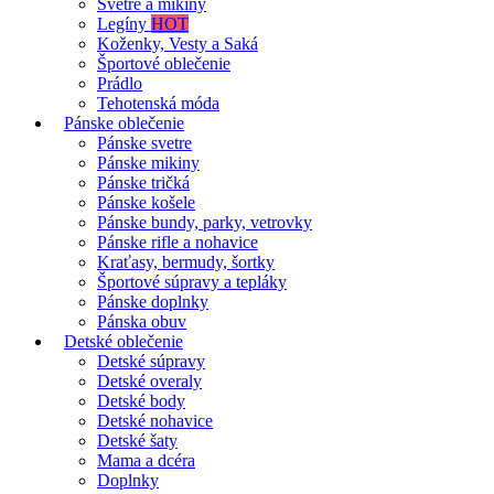
Svetre a mikiny
Legíny
HOT
Koženky, Vesty a Saká
Športové oblečenie
Prádlo
Tehotenská móda
Pánske oblečenie
Pánske svetre
Pánske mikiny
Pánske tričká
Pánske košele
Pánske bundy, parky, vetrovky
Pánske rifle a nohavice
Kraťasy, bermudy, šortky
Športové súpravy a tepláky
Pánske doplnky
Pánska obuv
Detské oblečenie
Detské súpravy
Detské overaly
Detské body
Detské nohavice
Detské šaty
Mama a dcéra
Doplnky