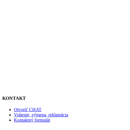
KONTAKT
Otvoriť CHAT
Vrátenie, výmena, reklamácia
Kontaktný formulár