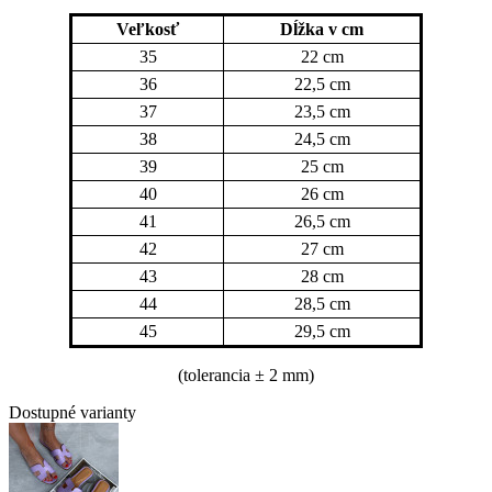
Veľkosť
Dĺžka v cm
35
22 cm
36
22,5 cm
37
23,5 cm
38
24,5 cm
39
25 cm
40
26 cm
41
26,5 cm
42
27 cm
43
28 cm
44
28,5 cm
45
29,5 cm
(tolerancia
± 2 mm)
Dostupné varianty