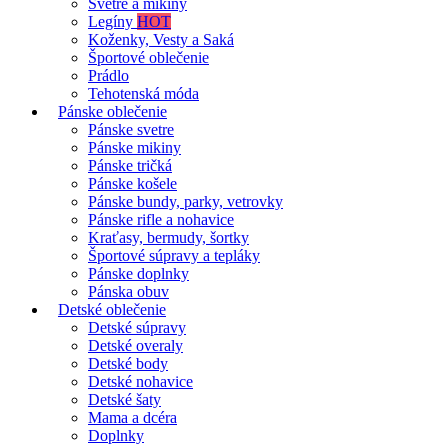
Svetre a mikiny
Legíny
HOT
Koženky, Vesty a Saká
Športové oblečenie
Prádlo
Tehotenská móda
Pánske oblečenie
Pánske svetre
Pánske mikiny
Pánske tričká
Pánske košele
Pánske bundy, parky, vetrovky
Pánske rifle a nohavice
Kraťasy, bermudy, šortky
Športové súpravy a tepláky
Pánske doplnky
Pánska obuv
Detské oblečenie
Detské súpravy
Detské overaly
Detské body
Detské nohavice
Detské šaty
Mama a dcéra
Doplnky