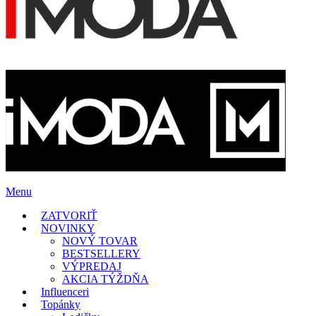
Menu
ZATVORIŤ
NOVINKY
NOVÝ TOVAR
BESTSELLERY
VÝPREDAJ
AKCIA TÝŽDŇA
Influenceri
Topánky