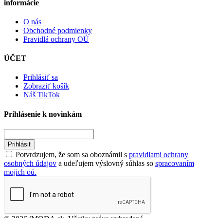
informácie
O nás
Obchodné podmienky
Pravidlá ochrany OÚ
ÚČET
Prihlásiť sa
Zobraziť košík
Náš TikTok
Prihlásenie k novinkám
Prihlásiť
Potvrdzujem, že som sa oboznámil s
pravidlami ochrany
osobných údajov
a udeľujem výslovný súhlas so
spracovaním
mojich oú.