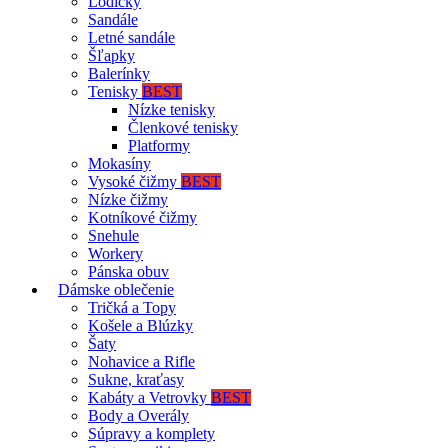
Lodičky
Sandále
Letné sandále
Šľapky
Balerínky
Tenisky
BEST
Nízke tenisky
Členkové tenisky
Platformy
Mokasíny
Vysoké čižmy
BEST
Nízke čižmy
Kotníkové čižmy
Snehule
Workery
Pánska obuv
Dámske oblečenie
Tričká a Topy
Košele a Blúzky
Šaty
Nohavice a Rifle
Sukne, kraťasy
Kabáty a Vetrovky
BEST
Body a Overály
Súpravy a komplety