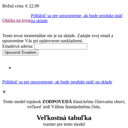
Bežná cena:
€ 22,90
Prihlásiť sa pre upozornenie, ak bude produkt opäť
Otázka na tovar
na sklade
Tento tovar momentálne nie je na sklade. Zadajte svoj email a
upozorníme Vás pri opätovnom naskladnení.
Emailová adresa:
Upozorniť Emailom
Prihlásiť sa pre upozornenie, ak bude produkt opäť na sklade
✕
Tento model topánok
ZODPOVEDÁ
klasickému číslovaniu obuvi,
veľkosť sedí Vášmu štandardnému číslu.
Veľkostná tabuľka
rozmer pre tento model