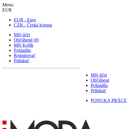
Mena:
EUR
EUR - Euro
CZK - Česká koruna
Môj účet
Obľúbené
(
0
)
Môj Košík
Pokladňa
Registrovať
Prihlásiť
Môj účet
Obľúbené
Pokladňa
Prihlásiť
PONUKA PRÁCE