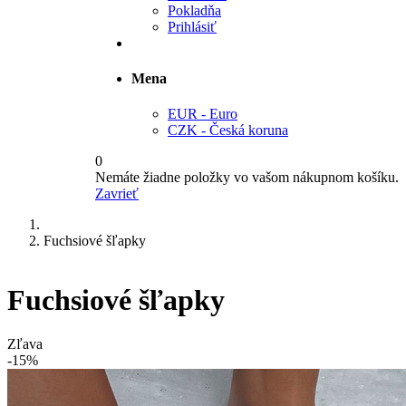
Pokladňa
Prihlásiť
Mena
EUR - Euro
CZK - Česká koruna
0
Nemáte žiadne položky vo vašom nákupnom košíku.
Zavrieť
Fuchsiové šľapky
Fuchsiové šľapky
Zľava
-15%