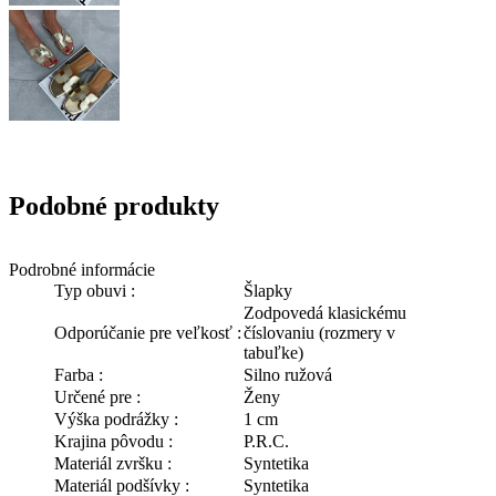
Podobné produkty
Podrobné informácie
Typ obuvi :
Šlapky
Zodpovedá klasickému
Odporúčanie pre veľkosť :
číslovaniu (rozmery v
tabuľke)
Farba :
Silno ružová
Určené pre :
Ženy
Výška podrážky :
1 cm
Krajina pôvodu :
P.R.C.
Materiál zvršku :
Syntetika
Materiál podšívky :
Syntetika