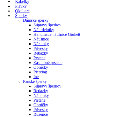
Kabelky
Plavky
Okuliare
Šperky
Dámske šperky
Súpravy šperkov
Náhrdelníky
Handmade náušnice Giuliett
Náušnice
Náramky
Prívesky
Retiazky
Prstene
Zásnubné prstene
Obrúčky
Piercing
Iné
Pánske šperky
Súpravy šperkov
Retiazky
Náramky
Prstene
Obrúčky
Prívesky
Ružence