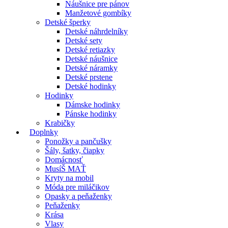
Náušnice pre pánov
Manžetové gombíky
Detské šperky
Detské náhrdelníky
Detské sety
Detské retiazky
Detské náušnice
Detské náramky
Detské prstene
Detské hodinky
Hodinky
Dámske hodinky
Pánske hodinky
Krabičky
Doplnky
Ponožky a pančušky
Šály, šatky, čiapky
Domácnosť
MusíŠ MAŤ
Kryty na mobil
Móda pre miláčikov
Opasky a peňaženky
Peňaženky
Krása
Vlasy