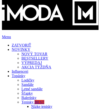
Menu
ZATVORIŤ
NOVINKY
NOVÝ TOVAR
BESTSELLERY
VÝPREDAJ
AKCIA TÝŽDŇA
Influenceri
Topánky
Lodičky
Sandále
Letné sandále
Šľapky
Balerínky
Tenisky
BEST
Nízke tenisky