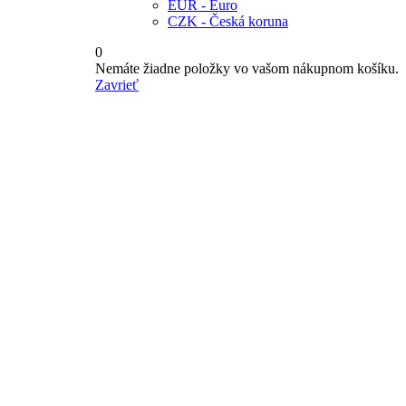
EUR - Euro
CZK - Česká koruna
0
Nemáte žiadne položky vo vašom nákupnom košíku.
Zavrieť