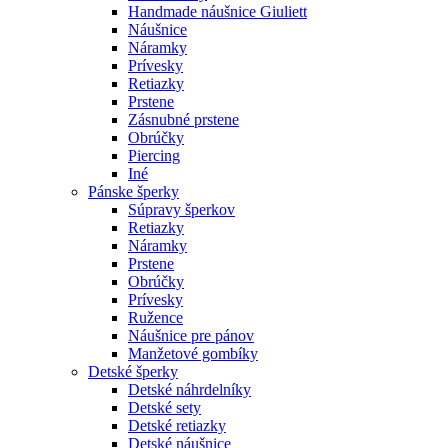
Handmade náušnice Giuliett
Náušnice
Náramky
Prívesky
Retiazky
Prstene
Zásnubné prstene
Obrúčky
Piercing
Iné
Pánske šperky
Súpravy šperkov
Retiazky
Náramky
Prstene
Obrúčky
Prívesky
Ružence
Náušnice pre pánov
Manžetové gombíky
Detské šperky
Detské náhrdelníky
Detské sety
Detské retiazky
Detské náušnice