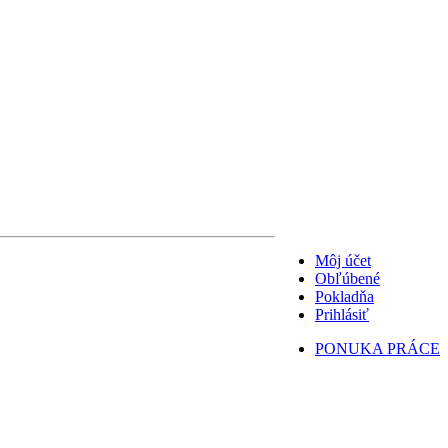
Môj účet
Obľúbené
Pokladňa
Prihlásiť
PONUKA PRÁCE