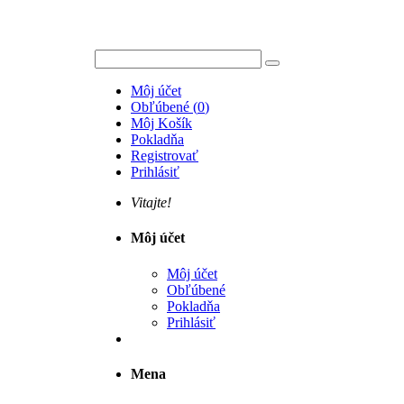
Môj účet
Obľúbené
(
0
)
Môj Košík
Pokladňa
Registrovať
Prihlásiť
Vitajte!
Môj účet
Môj účet
Obľúbené
Pokladňa
Prihlásiť
Mena