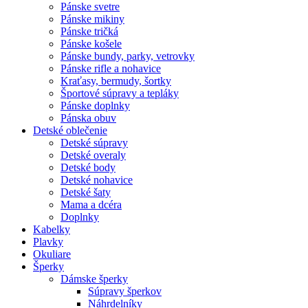
Pánske svetre
Pánske mikiny
Pánske tričká
Pánske košele
Pánske bundy, parky, vetrovky
Pánske rifle a nohavice
Kraťasy, bermudy, šortky
Športové súpravy a tepláky
Pánske doplnky
Pánska obuv
Detské oblečenie
Detské súpravy
Detské overaly
Detské body
Detské nohavice
Detské šaty
Mama a dcéra
Doplnky
Kabelky
Plavky
Okuliare
Šperky
Dámske šperky
Súpravy šperkov
Náhrdelníky