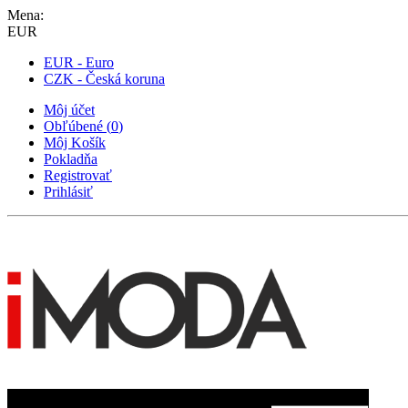
Mena:
EUR
EUR - Euro
CZK - Česká koruna
Môj účet
Obľúbené
(
0
)
Môj Košík
Pokladňa
Registrovať
Prihlásiť