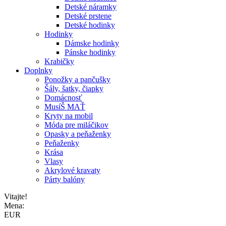
Detské náramky
Detské prstene
Detské hodinky
Hodinky
Dámske hodinky
Pánske hodinky
Krabičky
Doplnky
Ponožky a pančušky
Šály, šatky, čiapky
Domácnosť
MusíŠ MAŤ
Kryty na mobil
Móda pre miláčikov
Opasky a peňaženky
Peňaženky
Krása
Vlasy
Akrylové kravaty
Párty balóny
Vitajte!
Mena:
EUR