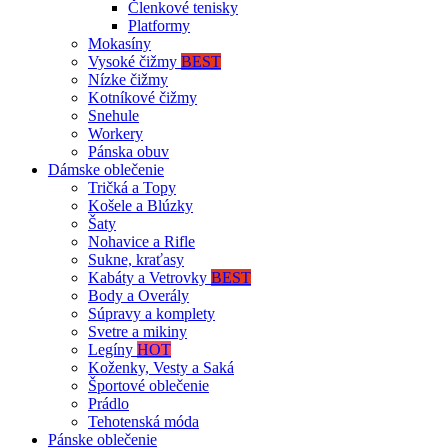
Členkové tenisky
Platformy
Mokasíny
Vysoké čižmy
BEST
Nízke čižmy
Kotníkové čižmy
Snehule
Workery
Pánska obuv
Dámske oblečenie
Tričká a Topy
Košele a Blúzky
Šaty
Nohavice a Rifle
Sukne, kraťasy
Kabáty a Vetrovky
BEST
Body a Overály
Súpravy a komplety
Svetre a mikiny
Legíny
HOT
Koženky, Vesty a Saká
Športové oblečenie
Prádlo
Tehotenská móda
Pánske oblečenie