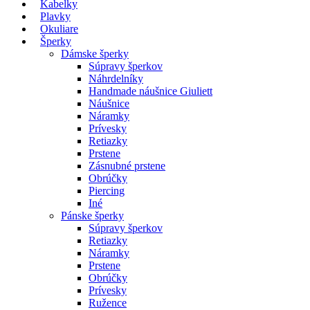
Kabelky
Plavky
Okuliare
Šperky
Dámske šperky
Súpravy šperkov
Náhrdelníky
Handmade náušnice Giuliett
Náušnice
Náramky
Prívesky
Retiazky
Prstene
Zásnubné prstene
Obrúčky
Piercing
Iné
Pánske šperky
Súpravy šperkov
Retiazky
Náramky
Prstene
Obrúčky
Prívesky
Ružence