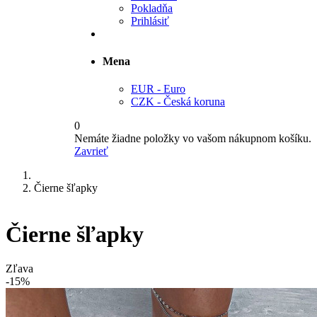
Pokladňa
Prihlásiť
Mena
EUR - Euro
CZK - Česká koruna
0
Nemáte žiadne položky vo vašom nákupnom košíku.
Zavrieť
Čierne šľapky
Čierne šľapky
Zľava
-15%