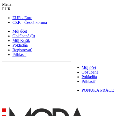
Mena:
EUR
EUR - Euro
CZK - Česká koruna
Môj účet
Obľúbené
(
0
)
Môj Košík
Pokladňa
Registrovať
Prihlásiť
Môj účet
Obľúbené
Pokladňa
Prihlásiť
PONUKA PRÁCE