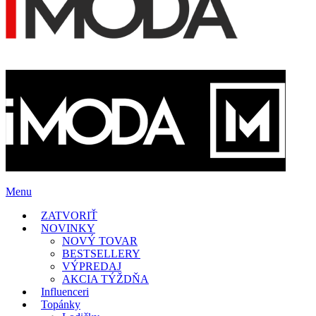
Menu
ZATVORIŤ
NOVINKY
NOVÝ TOVAR
BESTSELLERY
VÝPREDAJ
AKCIA TÝŽDŇA
Influenceri
Topánky