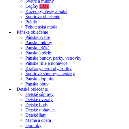
Svetre a mikiny
Legíny
HOT
Koženky, Vesty a Saká
Športové oblečenie
Prádlo
Tehotenská móda
Pánske oblečenie
Pánske svetre
Pánske mikiny
Pánske tričká
Pánske košele
Pánske bundy, parky, vetrovky
Pánske rifle a nohavice
Kraťasy, bermudy, šortky
Športové súpravy a tepláky
Pánske doplnky
Pánska obuv
Detské oblečenie
Detské súpravy
Detské overaly
Detské body
Detské nohavice
Detské šaty
Mama a dcéra
Doplnky