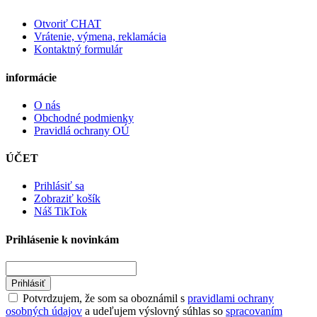
Otvoriť CHAT
Vrátenie, výmena, reklamácia
Kontaktný formulár
informácie
O nás
Obchodné podmienky
Pravidlá ochrany OÚ
ÚČET
Prihlásiť sa
Zobraziť košík
Náš TikTok
Prihlásenie k novinkám
Prihlásiť
Potvrdzujem, že som sa oboznámil s
pravidlami ochrany
osobných údajov
a udeľujem výslovný súhlas so
spracovaním