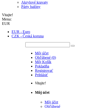
Akrylové kravaty
Párty balóny
Vitajte!
Mena:
EUR
EUR - Euro
CZK - Česká koruna
Môj účet
Obľúbené
(
0
)
Môj Košík
Pokladňa
Registrovať
Prihlásiť
Vitajte!
Môj účet
Môj účet
Obľúbené