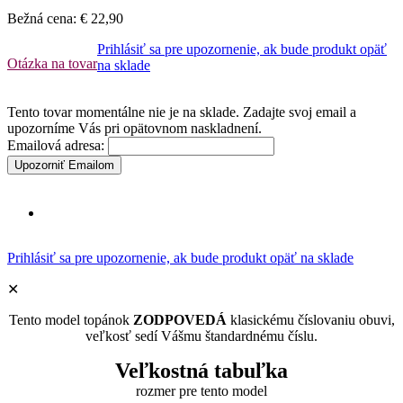
Bežná cena:
€ 22,90
Prihlásiť sa pre upozornenie, ak bude produkt opäť
Otázka na tovar
na sklade
Tento tovar momentálne nie je na sklade. Zadajte svoj email a
upozorníme Vás pri opätovnom naskladnení.
Emailová adresa:
Upozorniť Emailom
Prihlásiť sa pre upozornenie, ak bude produkt opäť na sklade
✕
Tento model topánok
ZODPOVEDÁ
klasickému číslovaniu obuvi,
veľkosť sedí Vášmu štandardnému číslu.
Veľkostná tabuľka
rozmer pre tento model