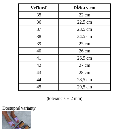
Veľkosť
Dĺžka v cm
35
22 cm
36
22,5 cm
37
23,5 cm
38
24,5 cm
39
25 cm
40
26 cm
41
26,5 cm
42
27 cm
43
28 cm
44
28,5 cm
45
29,5 cm
(tolerancia
± 2 mm)
Dostupné varianty