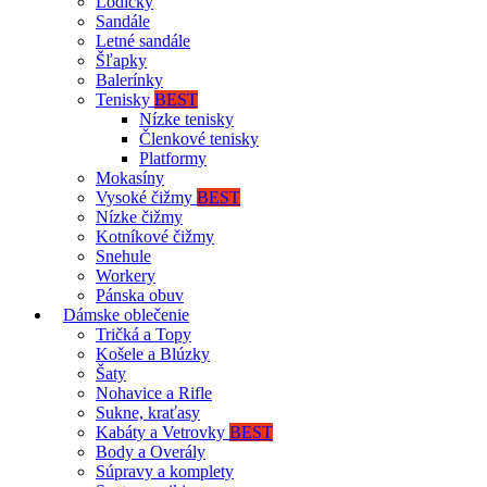
Lodičky
Sandále
Letné sandále
Šľapky
Balerínky
Tenisky
BEST
Nízke tenisky
Členkové tenisky
Platformy
Mokasíny
Vysoké čižmy
BEST
Nízke čižmy
Kotníkové čižmy
Snehule
Workery
Pánska obuv
Dámske oblečenie
Tričká a Topy
Košele a Blúzky
Šaty
Nohavice a Rifle
Sukne, kraťasy
Kabáty a Vetrovky
BEST
Body a Overály
Súpravy a komplety