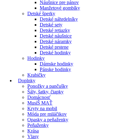
Náušnice pre pánov
Manžetové gombíky
Detské šperky
Detské náhrdelníky
Detské sety
Detské retiazky
Detské náušnice
Detské náramky
Detské prstene
Detské hodinky
Hodinky
Dámske hodinky
Pánske hodinky
Krabičky
Doplnky
Ponožky a pančušky
Šály, šatky, čiapky
Domácnosť
MusíŠ MAŤ
Kryty na mobil
Móda pre miláčikov
Opasky a peňaženky
Peňaženky
Krása
Vlasy