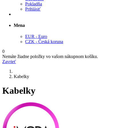
Pokladňa
Prihlásiť
Mena
EUR - Euro
CZK - Česká koruna
0
Nemáte žiadne položky vo vašom nákupnom košíku.
Zavrieť
Kabelky
Kabelky