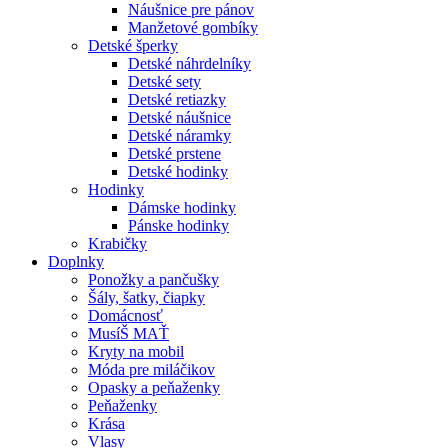
Náušnice pre pánov
Manžetové gombíky
Detské šperky
Detské náhrdelníky
Detské sety
Detské retiazky
Detské náušnice
Detské náramky
Detské prstene
Detské hodinky
Hodinky
Dámske hodinky
Pánske hodinky
Krabičky
Doplnky
Ponožky a pančušky
Šály, šatky, čiapky
Domácnosť
MusíŠ MAŤ
Kryty na mobil
Móda pre miláčikov
Opasky a peňaženky
Peňaženky
Krása
Vlasy