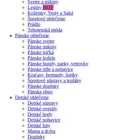
Svetre a mikiny
Legíny
HOT
Koženky, Vesty a Saká
Športové oblečenie
Prádlo
Tehotenská móda
Pánske oblečenie
Pánske svetre
Pánske mikiny
Pánske tričká
Pánske košele
Pánske bundy, parky, vetrovky
Pánske rifle a nohavice
Kraťasy, bermudy, šortky
Športové súpravy a tepláky
Pánske doplnky
Pánska obuv
Detské oblečenie
Detské súpravy
Detské overaly
Detské body
Detské nohavice
Detské šaty
Mama a dcéra
Doplnky