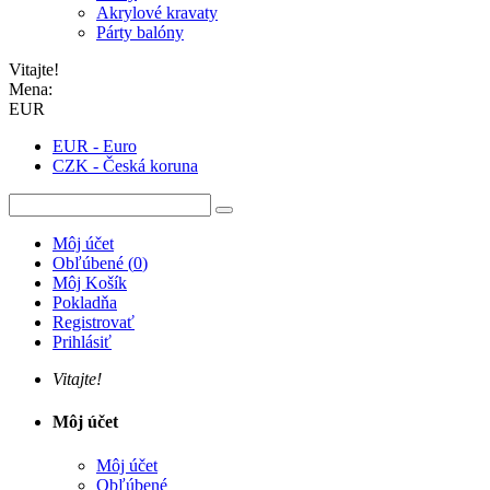
Akrylové kravaty
Párty balóny
Vitajte!
Mena:
EUR
EUR - Euro
CZK - Česká koruna
Môj účet
Obľúbené
(
0
)
Môj Košík
Pokladňa
Registrovať
Prihlásiť
Vitajte!
Môj účet
Môj účet
Obľúbené