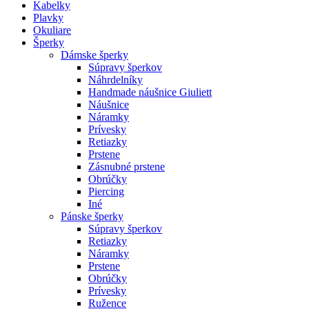
Kabelky
Plavky
Okuliare
Šperky
Dámske šperky
Súpravy šperkov
Náhrdelníky
Handmade náušnice Giuliett
Náušnice
Náramky
Prívesky
Retiazky
Prstene
Zásnubné prstene
Obrúčky
Piercing
Iné
Pánske šperky
Súpravy šperkov
Retiazky
Náramky
Prstene
Obrúčky
Prívesky
Ružence