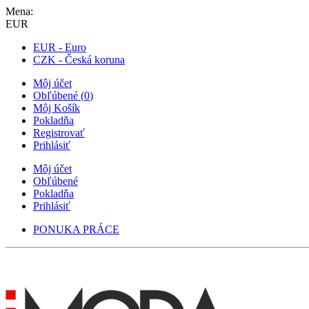
Mena:
EUR
EUR - Euro
CZK - Česká koruna
Môj účet
Obľúbené
(
0
)
Môj Košík
Pokladňa
Registrovať
Prihlásiť
Môj účet
Obľúbené
Pokladňa
Prihlásiť
PONUKA PRÁCE