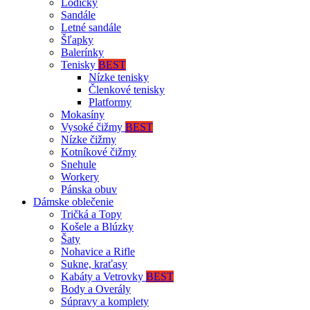
Lodičky
Sandále
Letné sandále
Šľapky
Balerínky
Tenisky
BEST
Nízke tenisky
Členkové tenisky
Platformy
Mokasíny
Vysoké čižmy
BEST
Nízke čižmy
Kotníkové čižmy
Snehule
Workery
Pánska obuv
Dámske oblečenie
Tričká a Topy
Košele a Blúzky
Šaty
Nohavice a Rifle
Sukne, kraťasy
Kabáty a Vetrovky
BEST
Body a Overály
Súpravy a komplety