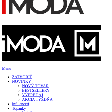
Menu
ZATVORIŤ
NOVINKY
NOVÝ TOVAR
BESTSELLERY
VÝPREDAJ
AKCIA TÝŽDŇA
Influenceri
Topánky