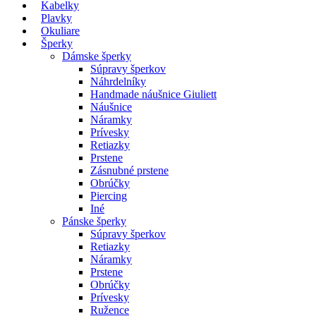
Kabelky
Plavky
Okuliare
Šperky
Dámske šperky
Súpravy šperkov
Náhrdelníky
Handmade náušnice Giuliett
Náušnice
Náramky
Prívesky
Retiazky
Prstene
Zásnubné prstene
Obrúčky
Piercing
Iné
Pánske šperky
Súpravy šperkov
Retiazky
Náramky
Prstene
Obrúčky
Prívesky
Ružence