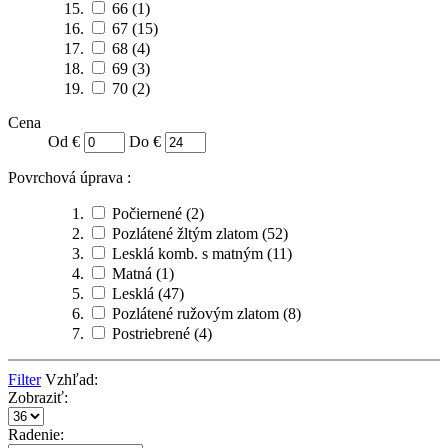
66
(1)
67
(15)
68
(4)
69
(3)
70
(2)
Cena
Od €
Do €
Povrchová úprava :
Počiernené
(2)
Pozlátené žltým zlatom
(52)
Lesklá komb. s matným
(11)
Matná
(1)
Lesklá
(47)
Pozlátené ružovým zlatom
(8)
Postriebrené
(4)
Filter
Vzhľad:
Zobraziť:
Radenie: