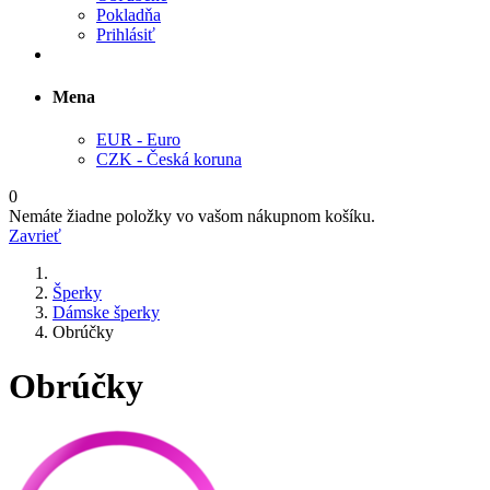
Pokladňa
Prihlásiť
Mena
EUR - Euro
CZK - Česká koruna
0
Nemáte žiadne položky vo vašom nákupnom košíku.
Zavrieť
Šperky
Dámske šperky
Obrúčky
Obrúčky