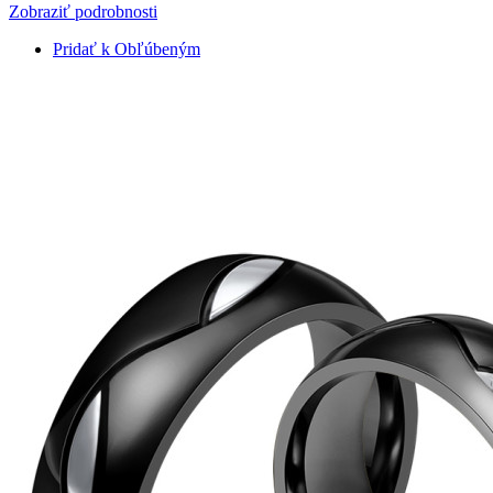
Zobraziť podrobnosti
Pridať k Obľúbeným