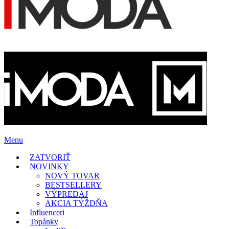
Menu
ZATVORIŤ
NOVINKY
NOVÝ TOVAR
BESTSELLERY
VÝPREDAJ
AKCIA TÝŽDŇA
Influenceri
Topánky