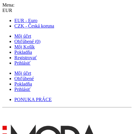
Mena:
EUR
EUR - Euro
CZK - Česká koruna
Môj účet
Obľúbené
(
0
)
Môj Košík
Pokladňa
Registrovať
Prihlásiť
Môj účet
Obľúbené
Pokladňa
Prihlásiť
PONUKA PRÁCE