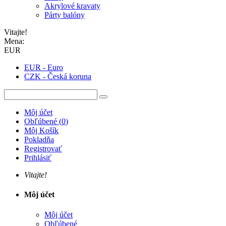
Akrylové kravaty
Párty balóny
Vitajte!
Mena:
EUR
EUR - Euro
CZK - Česká koruna
Môj účet
Obľúbené
(
0
)
Môj Košík
Pokladňa
Registrovať
Prihlásiť
Vitajte!
Môj účet
Môj účet
Obľúbené