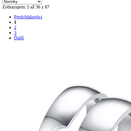
Zobrazujem: 1 až 36 z 87
Predchádzajúci
1
2
3
Ďalší