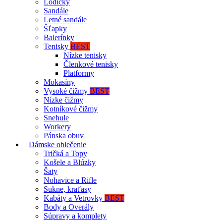
Lodičky
Sandále
Letné sandále
Šľapky
Balerínky
Tenisky
BEST
Nízke tenisky
Členkové tenisky
Platformy
Mokasíny
Vysoké čižmy
BEST
Nízke čižmy
Kotníkové čižmy
Snehule
Workery
Pánska obuv
Dámske oblečenie
Tričká a Topy
Košele a Blúzky
Šaty
Nohavice a Rifle
Sukne, kraťasy
Kabáty a Vetrovky
BEST
Body a Overály
Súpravy a komplety