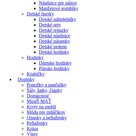
Náušnice pre pánov
Manžetové gombíky
Detské šperky
Detské náhrdelníky
Detské sety
Detské retiazky
Detské náušnice
Detské náramky
Detské prstene
Detské hodinky
Hodinky
Dámske hodinky
Pánske hodinky
Krabičky
Doplnky
Ponožky a pančušky
Šály, šatky, čiapky
Domácnosť
MusíŠ MAŤ
Kryty na mobil
Móda pre miláčikov
Opasky a peňaženky
Peňaženky
Krása
Vlasy