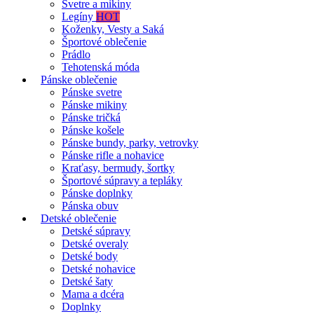
Svetre a mikiny
Legíny
HOT
Koženky, Vesty a Saká
Športové oblečenie
Prádlo
Tehotenská móda
Pánske oblečenie
Pánske svetre
Pánske mikiny
Pánske tričká
Pánske košele
Pánske bundy, parky, vetrovky
Pánske rifle a nohavice
Kraťasy, bermudy, šortky
Športové súpravy a tepláky
Pánske doplnky
Pánska obuv
Detské oblečenie
Detské súpravy
Detské overaly
Detské body
Detské nohavice
Detské šaty
Mama a dcéra
Doplnky