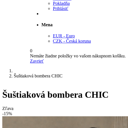
Pokladňa
Prihlásiť
Mena
EUR - Euro
CZK - Česká koruna
0
Nemáte žiadne položky vo vašom nákupnom košíku.
Zavrieť
Šuštiaková bombera CHIC
Šuštiaková bombera CHIC
Zľava
-15%