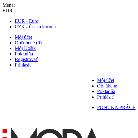
Mena:
EUR
EUR - Euro
CZK - Česká koruna
Môj účet
Obľúbené
(
0
)
Môj Košík
Pokladňa
Registrovať
Prihlásiť
Môj účet
Obľúbené
Pokladňa
Prihlásiť
PONUKA PRÁCE