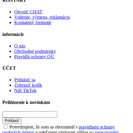
KONTAKT
Otvoriť CHAT
Vrátenie, výmena, reklamácia
Kontaktný formulár
informácie
O nás
Obchodné podmienky
Pravidlá ochrany OÚ
ÚČET
Prihlásiť sa
Zobraziť košík
Náš TikTok
Prihlásenie k novinkám
Prihlásiť
Potvrdzujem, že som sa oboznámil s
pravidlami ochrany
osobných údajov
a udeľujem výslovný súhlas so
spracovaním