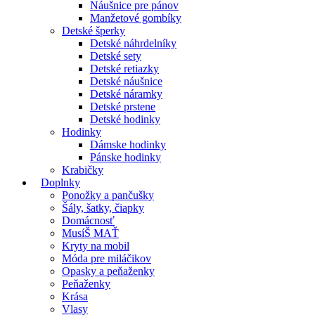
Náušnice pre pánov
Manžetové gombíky
Detské šperky
Detské náhrdelníky
Detské sety
Detské retiazky
Detské náušnice
Detské náramky
Detské prstene
Detské hodinky
Hodinky
Dámske hodinky
Pánske hodinky
Krabičky
Doplnky
Ponožky a pančušky
Šály, šatky, čiapky
Domácnosť
MusíŠ MAŤ
Kryty na mobil
Móda pre miláčikov
Opasky a peňaženky
Peňaženky
Krása
Vlasy