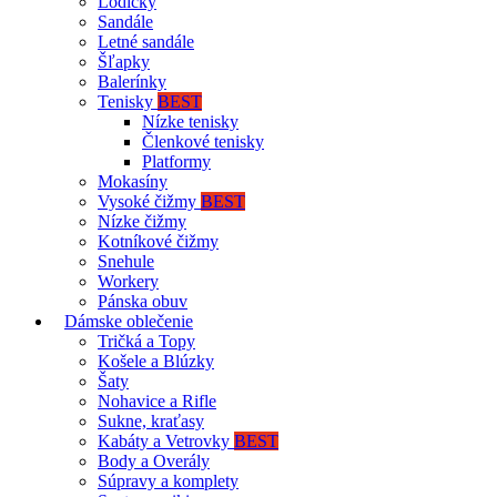
Lodičky
Sandále
Letné sandále
Šľapky
Balerínky
Tenisky
BEST
Nízke tenisky
Členkové tenisky
Platformy
Mokasíny
Vysoké čižmy
BEST
Nízke čižmy
Kotníkové čižmy
Snehule
Workery
Pánska obuv
Dámske oblečenie
Tričká a Topy
Košele a Blúzky
Šaty
Nohavice a Rifle
Sukne, kraťasy
Kabáty a Vetrovky
BEST
Body a Overály
Súpravy a komplety