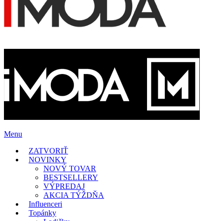
Menu
ZATVORIŤ
NOVINKY
NOVÝ TOVAR
BESTSELLERY
VÝPREDAJ
AKCIA TÝŽDŇA
Influenceri
Topánky