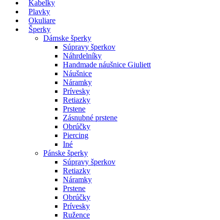
Kabelky
Plavky
Okuliare
Šperky
Dámske šperky
Súpravy šperkov
Náhrdelníky
Handmade náušnice Giuliett
Náušnice
Náramky
Prívesky
Retiazky
Prstene
Zásnubné prstene
Obrúčky
Piercing
Iné
Pánske šperky
Súpravy šperkov
Retiazky
Náramky
Prstene
Obrúčky
Prívesky
Ružence