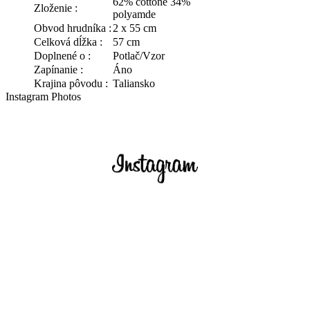
62% cottone 34%
Zloženie :
polyamde
Obvod hrudníka :
2 x 55 cm
Celková dĺžka :
57 cm
Doplnené o :
Potlač/Vzor
Zapínanie :
Áno
Krajina pôvodu :
Taliansko
Instagram Photos