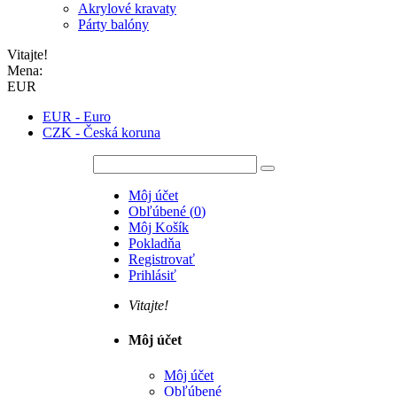
Akrylové kravaty
Párty balóny
Vitajte!
Mena:
EUR
EUR - Euro
CZK - Česká koruna
Môj účet
Obľúbené
(
0
)
Môj Košík
Pokladňa
Registrovať
Prihlásiť
Vitajte!
Môj účet
Môj účet
Obľúbené