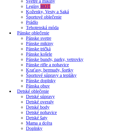
Svetre a mikiny
Legíny
HOT
Koženky, Vesty a Saká
Športové oblečenie
Prádlo
Tehotenská móda
Pánske oblečenie
Pánske svetre
Pánske mikiny
Pánske tričká
Pánske košele
Pánske bundy, parky, vetrovky
Pánske rifle a nohavice
Kraťasy, bermudy, šortky
Športové súpravy a tepláky
Pánske doplnky
Pánska obuv
Detské oblečenie
Detské súpravy
Detské overaly
Detské body
Detské nohavice
Detské šaty
Mama a dcéra
Doplnky