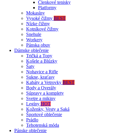
Členkové tenisky
Platformy
Mokasíny
Vysoké čižmy
BEST
Nízke čižmy
Kotníkové čižmy
Snehule
Workery
Pánska obuv
Dámske oblečenie
Tričká a Topy
Košele a Blúzky
Šaty
Nohavice a Rifle
Sukne, kraťasy
Kabáty a Vetrovky
BEST
Body a Overály
Súpravy a komplety
Svetre a mikiny
Legíny
HOT
Koženky, Vesty a Saká
Športové oblečenie
Prádlo
Tehotenská móda
Pánske oblečenie