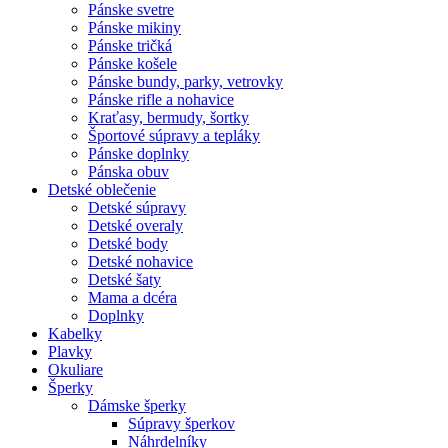
Pánske svetre
Pánske mikiny
Pánske tričká
Pánske košele
Pánske bundy, parky, vetrovky
Pánske rifle a nohavice
Kraťasy, bermudy, šortky
Športové súpravy a tepláky
Pánske doplnky
Pánska obuv
Detské oblečenie
Detské súpravy
Detské overaly
Detské body
Detské nohavice
Detské šaty
Mama a dcéra
Doplnky
Kabelky
Plavky
Okuliare
Šperky
Dámske šperky
Súpravy šperkov
Náhrdelníky