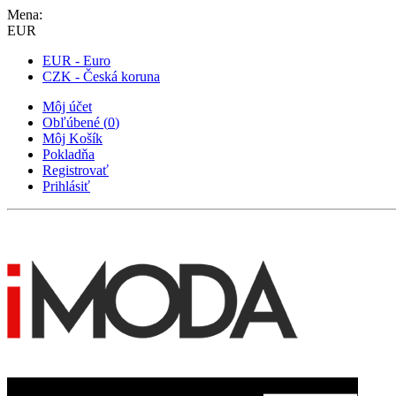
Mena:
EUR
EUR - Euro
CZK - Česká koruna
Môj účet
Obľúbené
(
0
)
Môj Košík
Pokladňa
Registrovať
Prihlásiť