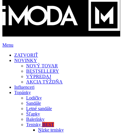
Menu
ZATVORIŤ
NOVINKY
NOVÝ TOVAR
BESTSELLERY
VÝPREDAJ
AKCIA TÝŽDŇA
Influenceri
Topánky
Lodičky
Sandále
Letné sandále
Šľapky
Balerínky
Tenisky
BEST
Nízke tenisky