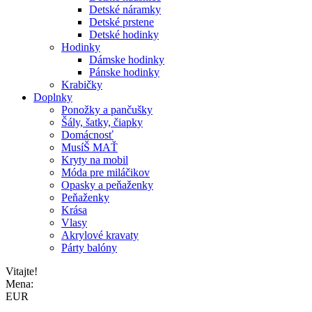
Detské náramky
Detské prstene
Detské hodinky
Hodinky
Dámske hodinky
Pánske hodinky
Krabičky
Doplnky
Ponožky a pančušky
Šály, šatky, čiapky
Domácnosť
MusíŠ MAŤ
Kryty na mobil
Móda pre miláčikov
Opasky a peňaženky
Peňaženky
Krása
Vlasy
Akrylové kravaty
Párty balóny
Vitajte!
Mena:
EUR