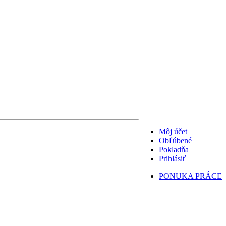
Môj účet
Obľúbené
Pokladňa
Prihlásiť
PONUKA PRÁCE