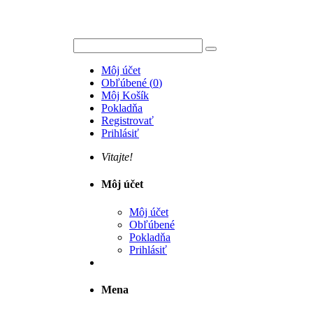
Môj účet
Obľúbené
(
0
)
Môj Košík
Pokladňa
Registrovať
Prihlásiť
Vitajte!
Môj účet
Môj účet
Obľúbené
Pokladňa
Prihlásiť
Mena