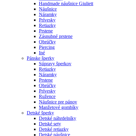
Handmade náušnice Giuliett
Náušnice
Náramky
Prívesky
Retiazky
Prstene
Zásnubné prstene
Obrúčky
Piercing
Iné
Pánske šperky
Súpravy šperkov
Retiazky
Náramky
Prstene
Obrúčky
Prívesky
Ružence
Náušnice pre pánov
Manžetové gombíky
Detské šperky
Detské náhrdelníky
Detské sety
Detské retiazky
Detské náušnice