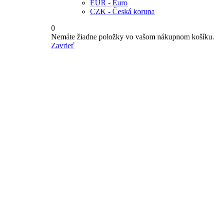
EUR - Euro
CZK - Česká koruna
0
Nemáte žiadne položky vo vašom nákupnom košíku.
Zavrieť