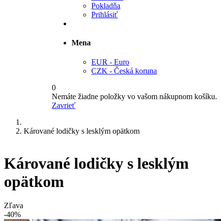
Pokladňa
Prihlásiť
Mena
EUR - Euro
CZK - Česká koruna
0
Nemáte žiadne položky vo vašom nákupnom košíku.
Zavrieť
Kárované lodičky s lesklým opätkom
Kárované lodičky s lesklým
opätkom
Zľava
-40%