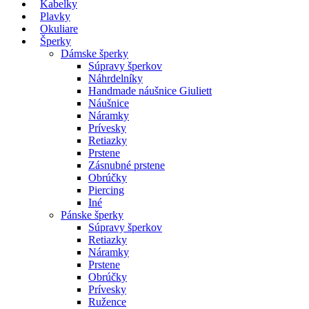
Kabelky
Plavky
Okuliare
Šperky
Dámske šperky
Súpravy šperkov
Náhrdelníky
Handmade náušnice Giuliett
Náušnice
Náramky
Prívesky
Retiazky
Prstene
Zásnubné prstene
Obrúčky
Piercing
Iné
Pánske šperky
Súpravy šperkov
Retiazky
Náramky
Prstene
Obrúčky
Prívesky
Ružence