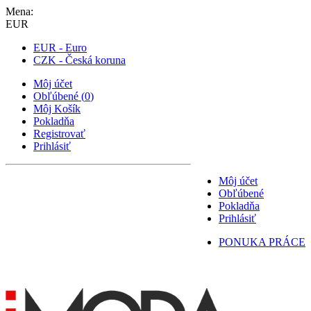
Mena:
EUR
EUR - Euro
CZK - Česká koruna
Môj účet
Obľúbené
(
0
)
Môj Košík
Pokladňa
Registrovať
Prihlásiť
Môj účet
Obľúbené
Pokladňa
Prihlásiť
PONUKA PRÁCE