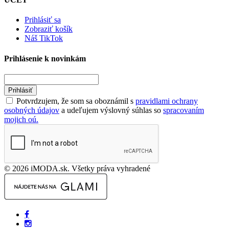
Prihlásiť sa
Zobraziť košík
Náš TikTok
Prihlásenie k novinkám
Prihlásiť
Potvrdzujem, že som sa oboznámil s
pravidlami ochrany
osobných údajov
a udeľujem výslovný súhlas so
spracovaním
mojich oú.
© 2026 iMODA.sk. Všetky práva vyhradené