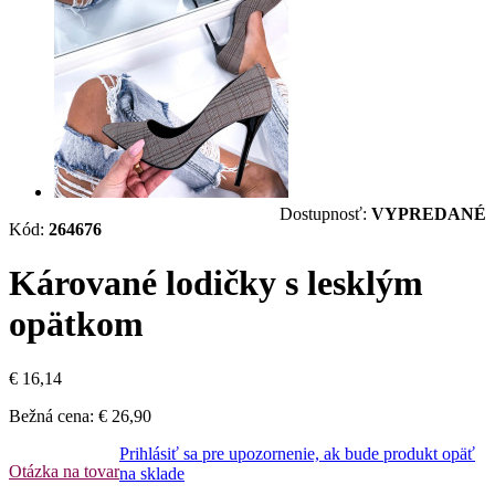
Dostupnosť:
VYPREDANÉ
Kód:
264676
Kárované lodičky s lesklým
opätkom
€ 16,14
Bežná cena:
€ 26,90
Prihlásiť sa pre upozornenie, ak bude produkt opäť
Otázka na tovar
na sklade