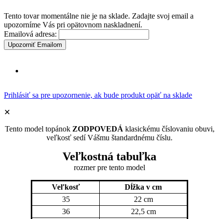
Tento tovar momentálne nie je na sklade. Zadajte svoj email a
upozorníme Vás pri opätovnom naskladnení.
Emailová adresa:
Upozorniť Emailom
Prihlásiť sa pre upozornenie, ak bude produkt opäť na sklade
✕
Tento model topánok
ZODPOVEDÁ
klasickému číslovaniu obuvi,
veľkosť sedí Vášmu štandardnému číslu.
Veľkostná tabuľka
rozmer pre tento model
Veľkosť
Dĺžka v cm
35
22 cm
36
22,5 cm