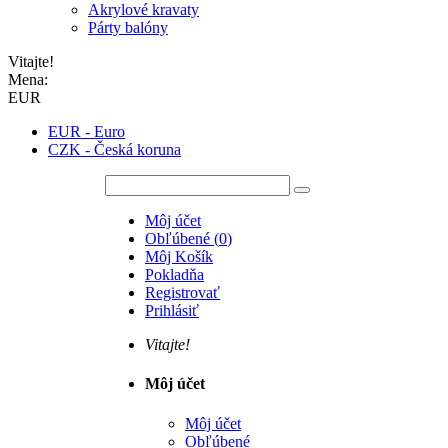
Akrylové kravaty
Párty balóny
Vitajte!
Mena:
EUR
EUR - Euro
CZK - Česká koruna
Môj účet
Obľúbené
(
0
)
Môj Košík
Pokladňa
Registrovať
Prihlásiť
Vitajte!
Môj účet
Môj účet
Obľúbené