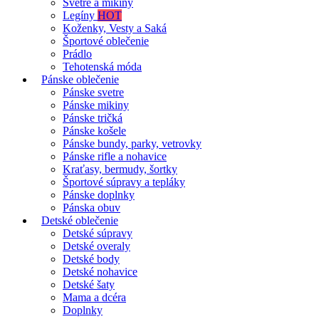
Svetre a mikiny
Legíny
HOT
Koženky, Vesty a Saká
Športové oblečenie
Prádlo
Tehotenská móda
Pánske oblečenie
Pánske svetre
Pánske mikiny
Pánske tričká
Pánske košele
Pánske bundy, parky, vetrovky
Pánske rifle a nohavice
Kraťasy, bermudy, šortky
Športové súpravy a tepláky
Pánske doplnky
Pánska obuv
Detské oblečenie
Detské súpravy
Detské overaly
Detské body
Detské nohavice
Detské šaty
Mama a dcéra
Doplnky