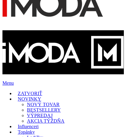
Menu
ZATVORIŤ
NOVINKY
NOVÝ TOVAR
BESTSELLERY
VÝPREDAJ
AKCIA TÝŽDŇA
Influenceri
Topánky