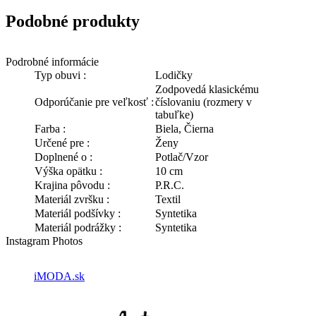
Podobné produkty
Podrobné informácie
Typ obuvi :
Lodičky
Zodpovedá klasickému
Odporúčanie pre veľkosť :
číslovaniu (rozmery v
tabuľke)
Farba :
Biela, Čierna
Určené pre :
Ženy
Doplnené o :
Potlač/Vzor
Výška opätku :
10 cm
Krajina pôvodu :
P.R.C.
Materiál zvršku :
Textil
Materiál podšívky :
Syntetika
Materiál podrážky :
Syntetika
Instagram Photos
iMODA.sk