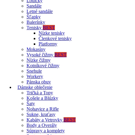
Lodičky
Sandále
Letné sandále
Šľapky
Balerínky
Tenisky
BEST
Nízke tenisky
Členkové tenisky
Platformy
Mokasíny
Vysoké čižmy
BEST
Nízke čižmy
Kotníkové čižmy
Snehule
Workery
Pánska obuv
Dámske oblečenie
Tričká a Topy
Košele a Blúzky
Šaty
Nohavice a Rifle
Sukne, kraťasy
Kabáty a Vetrovky
BEST
Body a Overály
Súpravy a komplety