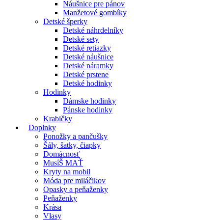
Náušnice pre pánov
Manžetové gombíky
Detské šperky
Detské náhrdelníky
Detské sety
Detské retiazky
Detské náušnice
Detské náramky
Detské prstene
Detské hodinky
Hodinky
Dámske hodinky
Pánske hodinky
Krabičky
Doplnky
Ponožky a pančušky
Šály, šatky, čiapky
Domácnosť
MusíŠ MAŤ
Kryty na mobil
Móda pre miláčikov
Opasky a peňaženky
Peňaženky
Krása
Vlasy