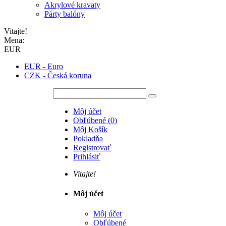
Akrylové kravaty
Párty balóny
Vitajte!
Mena:
EUR
EUR - Euro
CZK - Česká koruna
Môj účet
Obľúbené
(
0
)
Môj Košík
Pokladňa
Registrovať
Prihlásiť
Vitajte!
Môj účet
Môj účet
Obľúbené