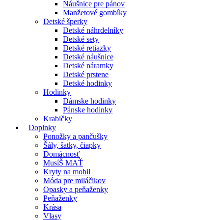
Náušnice pre pánov
Manžetové gombíky
Detské šperky
Detské náhrdelníky
Detské sety
Detské retiazky
Detské náušnice
Detské náramky
Detské prstene
Detské hodinky
Hodinky
Dámske hodinky
Pánske hodinky
Krabičky
Doplnky
Ponožky a pančušky
Šály, šatky, čiapky
Domácnosť
MusíŠ MAŤ
Kryty na mobil
Móda pre miláčikov
Opasky a peňaženky
Peňaženky
Krása
Vlasy