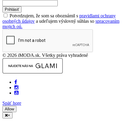
Prihlásiť
Potvrdzujem, že som sa oboznámil s
pravidlami ochrany
osobných údajov
a udeľujem výslovný súhlas so
spracovaním
mojich oú.
© 2026 iMODA.sk. Všetky práva vyhradené
Späť hore
Allow
×