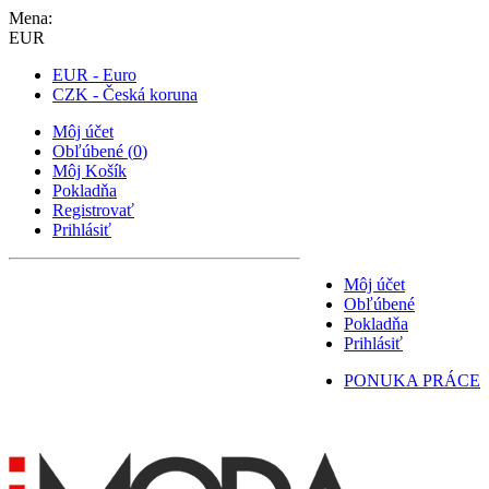
Mena:
EUR
EUR - Euro
CZK - Česká koruna
Môj účet
Obľúbené
(
0
)
Môj Košík
Pokladňa
Registrovať
Prihlásiť
Môj účet
Obľúbené
Pokladňa
Prihlásiť
PONUKA PRÁCE