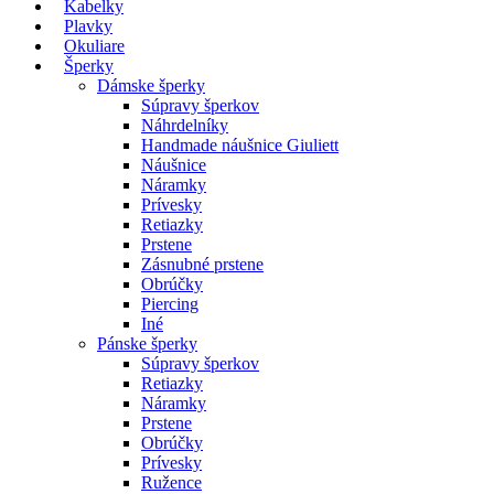
Kabelky
Plavky
Okuliare
Šperky
Dámske šperky
Súpravy šperkov
Náhrdelníky
Handmade náušnice Giuliett
Náušnice
Náramky
Prívesky
Retiazky
Prstene
Zásnubné prstene
Obrúčky
Piercing
Iné
Pánske šperky
Súpravy šperkov
Retiazky
Náramky
Prstene
Obrúčky
Prívesky
Ružence