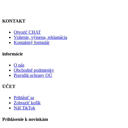
KONTAKT
Otvoriť CHAT
Vrátenie, výmena, reklamácia
Kontaktný formulár
informácie
O nás
Obchodné podmienky
Pravidlá ochrany OÚ
ÚČET
Prihlásiť sa
Zobraziť košík
Náš TikTok
Prihlásenie k novinkám