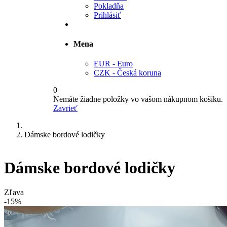
Pokladňa
Prihlásiť
Mena
EUR - Euro
CZK - Česká koruna
0
Nemáte žiadne položky vo vašom nákupnom košíku.
Zavrieť
Dámske bordové lodičky
Dámske bordové lodičky
Zľava
-15%