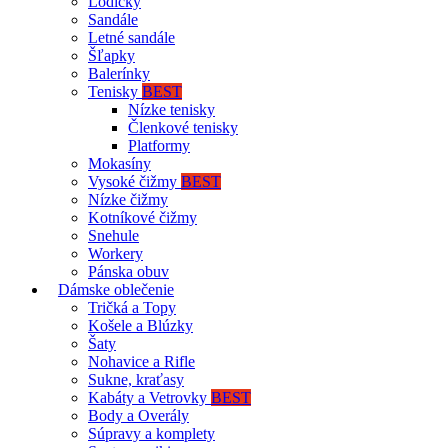
Lodičky
Sandále
Letné sandále
Šľapky
Balerínky
Tenisky
BEST
Nízke tenisky
Členkové tenisky
Platformy
Mokasíny
Vysoké čižmy
BEST
Nízke čižmy
Kotníkové čižmy
Snehule
Workery
Pánska obuv
Dámske oblečenie
Tričká a Topy
Košele a Blúzky
Šaty
Nohavice a Rifle
Sukne, kraťasy
Kabáty a Vetrovky
BEST
Body a Overály
Súpravy a komplety