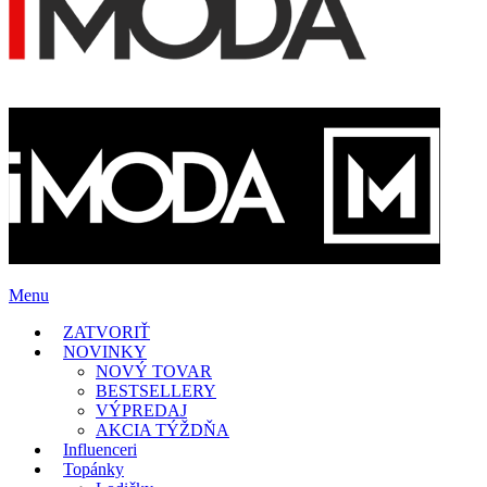
Menu
ZATVORIŤ
NOVINKY
NOVÝ TOVAR
BESTSELLERY
VÝPREDAJ
AKCIA TÝŽDŇA
Influenceri
Topánky