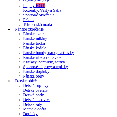
Svetre a mikiny
Legíny
HOT
Koženky, Vesty a Saká
Športové oblečenie
Prádlo
Tehotenská móda
Pánske oblečenie
Pánske svetre
Pánske mikiny
Pánske tričká
Pánske košele
Pánske bundy, parky, vetrovky
Pánske rifle a nohavice
Kraťasy, bermudy, šortky
Športové súpravy a tepláky
Pánske doplnky
Pánska obuv
Detské oblečenie
Detské súpravy
Detské overaly
Detské body
Detské nohavice
Detské šaty
Mama a dcéra
Doplnky