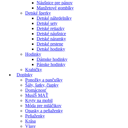
Náušnice pre pánov
Manžetové gombíky
Detské šperky
Detské náhrdelníky
Detské sety
Detské retiazky
Detské náušnice
Detské náramky
Detské prstene
Detské hodinky
Hodinky
Dámske hodinky
Pánske hodinky
Krabičky
Doplnky
Ponožky a pančušky
Šály, šatky, čiapky
Domácnosť
MusíŠ MAŤ
Kryty na mobil
Móda pre miláčikov
Opasky a peňaženky
Peňaženky
Krása
Vlasy