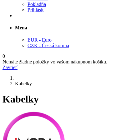
Pokladňa
Prihlásiť
Mena
EUR - Euro
CZK - Česká koruna
0
Nemáte žiadne položky vo vašom nákupnom košíku.
Zavrieť
Kabelky
Kabelky