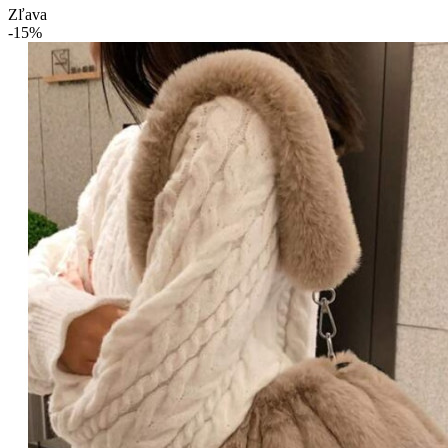
Zľava
-15%