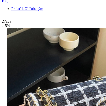
Kúpiť
Pridať k Obľúbeným
Zľava
-15%