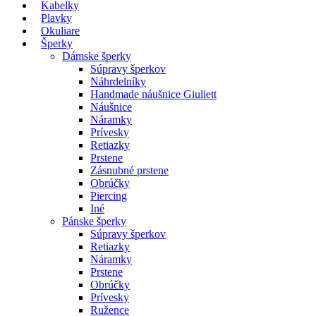
Kabelky
Plavky
Okuliare
Šperky
Dámske šperky
Súpravy šperkov
Náhrdelníky
Handmade náušnice Giuliett
Náušnice
Náramky
Prívesky
Retiazky
Prstene
Zásnubné prstene
Obrúčky
Piercing
Iné
Pánske šperky
Súpravy šperkov
Retiazky
Náramky
Prstene
Obrúčky
Prívesky
Ružence