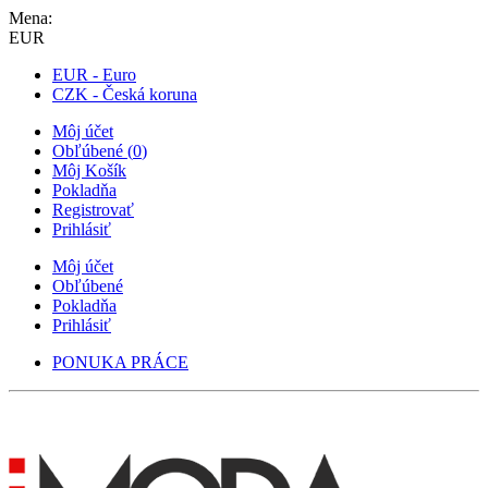
Mena:
EUR
EUR - Euro
CZK - Česká koruna
Môj účet
Obľúbené
(
0
)
Môj Košík
Pokladňa
Registrovať
Prihlásiť
Môj účet
Obľúbené
Pokladňa
Prihlásiť
PONUKA PRÁCE