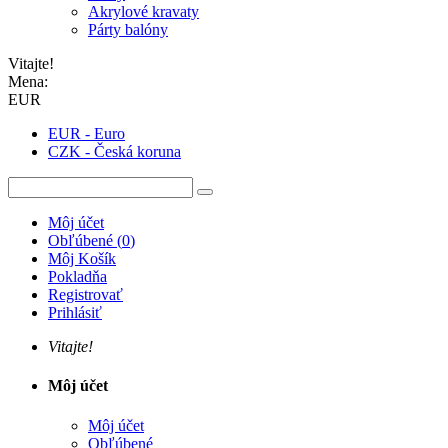
Akrylové kravaty
Párty balóny
Vitajte!
Mena:
EUR
EUR - Euro
CZK - Česká koruna
Môj účet
Obľúbené
(
0
)
Môj Košík
Pokladňa
Registrovať
Prihlásiť
Vitajte!
Môj účet
Môj účet
Obľúbené