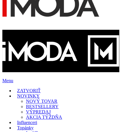
Menu
ZATVORIŤ
NOVINKY
NOVÝ TOVAR
BESTSELLERY
VÝPREDAJ
AKCIA TÝŽDŇA
Influenceri
Topánky