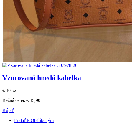
Vzorovaná hnedá kabelka
€ 30,52
Bežná cena:
€ 35,90
Kúpiť
Pridať k Obľúbeným