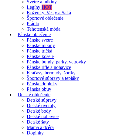
Svetre a mikiny
Legíny
HOT
Koženky, Vesty a Saká
Športové oblečenie
Prádlo
Tehotenská móda
Pánske oblečenie
Pánske svetre
Pánske mikiny
Pánske tričká
Pánske košele
Pánske bundy, parky, vetrovky
Pánske rifle a nohavice
Kraťasy, bermudy, šortky
Športové súpravy a tepláky
Pánske doplnky
Pánska obuv
Detské oblečenie
Detské súpravy
Detské overaly
Detské body
Detské nohavice
Detské šaty
Mama a dcéra
Doplnky