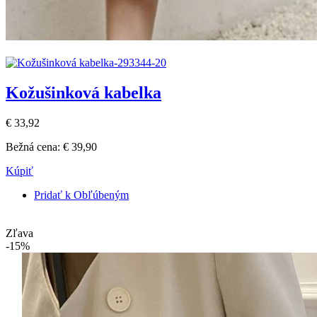
Kožušinková kabelka
€ 33,92
Bežná cena:
€ 39,90
Kúpiť
Pridať k Obľúbeným
Zľava
-15%