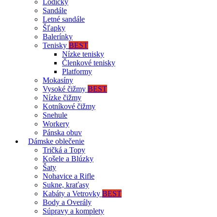
Lodičky
Sandále
Letné sandále
Šľapky
Balerínky
Tenisky
BEST
Nízke tenisky
Členkové tenisky
Platformy
Mokasíny
Vysoké čižmy
BEST
Nízke čižmy
Kotníkové čižmy
Snehule
Workery
Pánska obuv
Dámske oblečenie
Tričká a Topy
Košele a Blúzky
Šaty
Nohavice a Rifle
Sukne, kraťasy
Kabáty a Vetrovky
BEST
Body a Overály
Súpravy a komplety