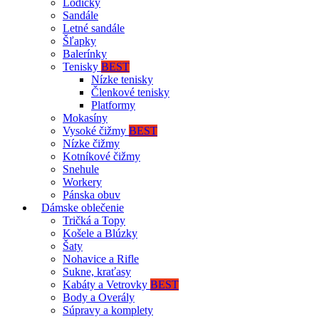
Lodičky
Sandále
Letné sandále
Šľapky
Balerínky
Tenisky
BEST
Nízke tenisky
Členkové tenisky
Platformy
Mokasíny
Vysoké čižmy
BEST
Nízke čižmy
Kotníkové čižmy
Snehule
Workery
Pánska obuv
Dámske oblečenie
Tričká a Topy
Košele a Blúzky
Šaty
Nohavice a Rifle
Sukne, kraťasy
Kabáty a Vetrovky
BEST
Body a Overály
Súpravy a komplety