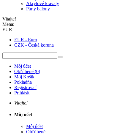
Akrylové kravaty
Párty balóny
Vitajte!
Mena:
EUR
EUR - Euro
CZK - Česká koruna
Môj účet
Obľúbené
(
0
)
Môj Košík
Pokladňa
Registrovať
Prihlásiť
Vitajte!
Môj účet
Môj účet
Obľúbené