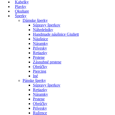
Kabelky
Plavky
Okuliare
Šperky
Dámske šperky
Súpravy šperkov
Náhrdelníky
Handmade náušnice Giuliett
Náušnice
Náramky
Prívesky
Retiazky
Prstene
Zásnubné prstene
Obrúčky
Piercing
Iné
Pánske šperky
Súpravy šperkov
Retiazky
Náramky
Prstene
Obrúčky
Prívesky
Ružence