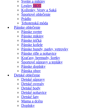
Svetre a mikiny
Legíny
HOT
Koženky, Vesty a Saká
Športové oblečenie
Prádlo
Tehotenská móda
Pánske oblečenie
Pánske svetre
Pánske mikiny
Pánske tričká
Pánske košele
Pánske bundy, parky, vetrovky
Pánske rifle a nohavice
Kraťasy, bermudy, šortky
Športové súpravy a tepláky
Pánske doplnky
Pánska obuv
Detské oblečenie
Detské súpravy
Detské overaly
Detské body
Detské nohavice
Detské šaty
Mama a dcéra
Doplnky