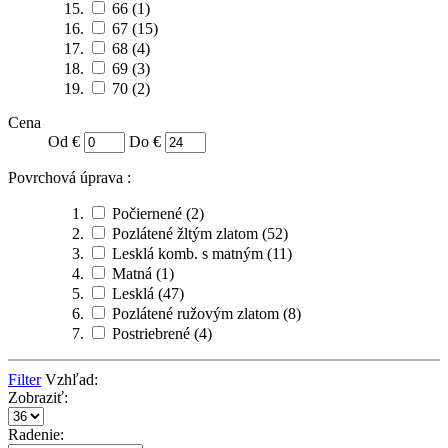
66
(1)
67
(15)
68
(4)
69
(3)
70
(2)
Cena
Od €
Do €
Povrchová úprava :
Počiernené
(2)
Pozlátené žltým zlatom
(52)
Lesklá komb. s matným
(11)
Matná
(1)
Lesklá
(47)
Pozlátené ružovým zlatom
(8)
Postriebrené
(4)
Filter
Vzhľad:
Zobraziť:
Radenie: