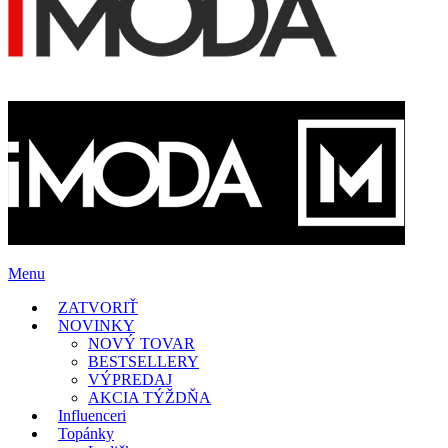
Menu
ZATVORIŤ
NOVINKY
NOVÝ TOVAR
BESTSELLERY
VÝPREDAJ
AKCIA TÝŽDŇA
Influenceri
Topánky