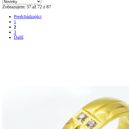
Zobrazujem: 37 až 72 z 87
Predchádzajúci
1
2
3
Ďalší