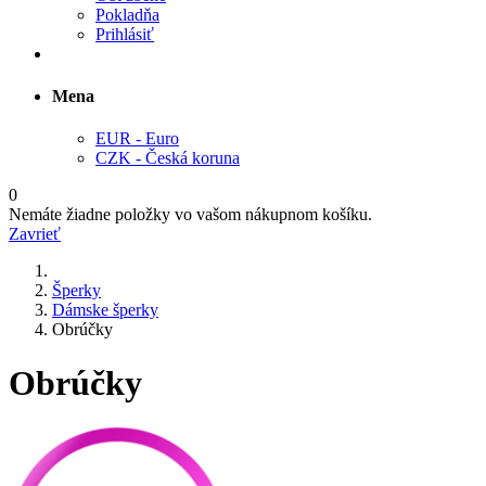
Pokladňa
Prihlásiť
Mena
EUR - Euro
CZK - Česká koruna
0
Nemáte žiadne položky vo vašom nákupnom košíku.
Zavrieť
Šperky
Dámske šperky
Obrúčky
Obrúčky