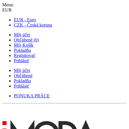
Mena:
EUR
EUR - Euro
CZK - Česká koruna
Môj účet
Obľúbené
(
0
)
Môj Košík
Pokladňa
Registrovať
Prihlásiť
Môj účet
Obľúbené
Pokladňa
Prihlásiť
PONUKA PRÁCE