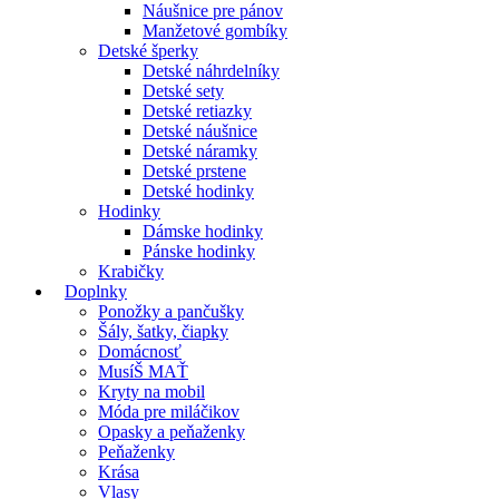
Náušnice pre pánov
Manžetové gombíky
Detské šperky
Detské náhrdelníky
Detské sety
Detské retiazky
Detské náušnice
Detské náramky
Detské prstene
Detské hodinky
Hodinky
Dámske hodinky
Pánske hodinky
Krabičky
Doplnky
Ponožky a pančušky
Šály, šatky, čiapky
Domácnosť
MusíŠ MAŤ
Kryty na mobil
Móda pre miláčikov
Opasky a peňaženky
Peňaženky
Krása
Vlasy