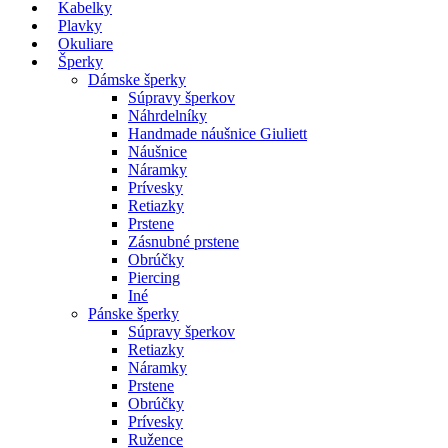
Kabelky
Plavky
Okuliare
Šperky
Dámske šperky
Súpravy šperkov
Náhrdelníky
Handmade náušnice Giuliett
Náušnice
Náramky
Prívesky
Retiazky
Prstene
Zásnubné prstene
Obrúčky
Piercing
Iné
Pánske šperky
Súpravy šperkov
Retiazky
Náramky
Prstene
Obrúčky
Prívesky
Ružence