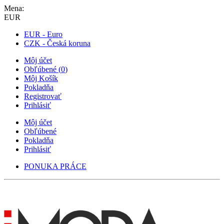
Mena:
EUR
EUR - Euro
CZK - Česká koruna
Môj účet
Obľúbené
(
0
)
Môj Košík
Pokladňa
Registrovať
Prihlásiť
Môj účet
Obľúbené
Pokladňa
Prihlásiť
PONUKA PRÁCE