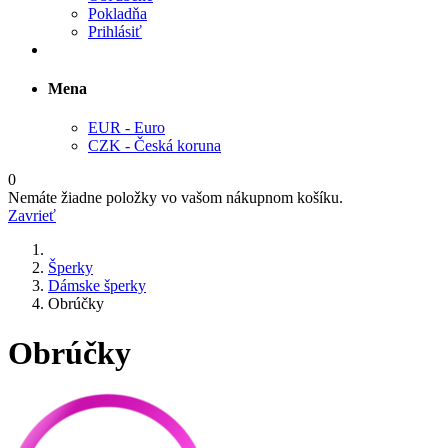
Pokladňa
Prihlásiť
Mena
EUR - Euro
CZK - Česká koruna
0
Nemáte žiadne položky vo vašom nákupnom košíku.
Zavrieť
Šperky
Dámske šperky
Obrúčky
Obrúčky