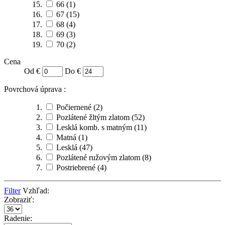
66
(1)
67
(15)
68
(4)
69
(3)
70
(2)
Cena
Od €
Do €
Povrchová úprava :
Počiernené
(2)
Pozlátené žltým zlatom
(52)
Lesklá komb. s matným
(11)
Matná
(1)
Lesklá
(47)
Pozlátené ružovým zlatom
(8)
Postriebrené
(4)
Filter
Vzhľad:
Zobraziť:
Radenie: