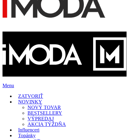
Menu
ZATVORIŤ
NOVINKY
NOVÝ TOVAR
BESTSELLERY
VÝPREDAJ
AKCIA TÝŽDŇA
Influenceri
Topánky