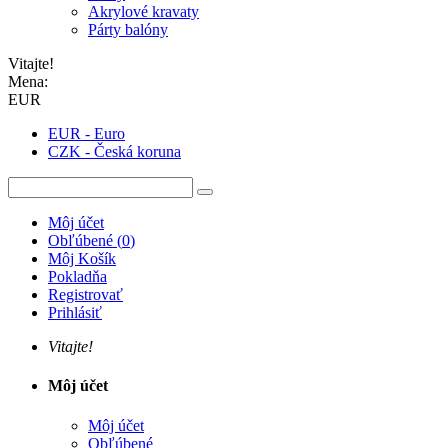
Akrylové kravaty
Párty balóny
Vitajte!
Mena:
EUR
EUR - Euro
CZK - Česká koruna
Môj účet
Obľúbené
(
0
)
Môj Košík
Pokladňa
Registrovať
Prihlásiť
Vitajte!
Môj účet
Môj účet
Obľúbené