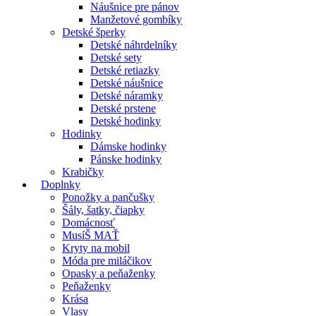
Náušnice pre pánov
Manžetové gombíky
Detské šperky
Detské náhrdelníky
Detské sety
Detské retiazky
Detské náušnice
Detské náramky
Detské prstene
Detské hodinky
Hodinky
Dámske hodinky
Pánske hodinky
Krabičky
Doplnky
Ponožky a pančušky
Šály, šatky, čiapky
Domácnosť
MusíŠ MAŤ
Kryty na mobil
Móda pre miláčikov
Opasky a peňaženky
Peňaženky
Krása
Vlasy