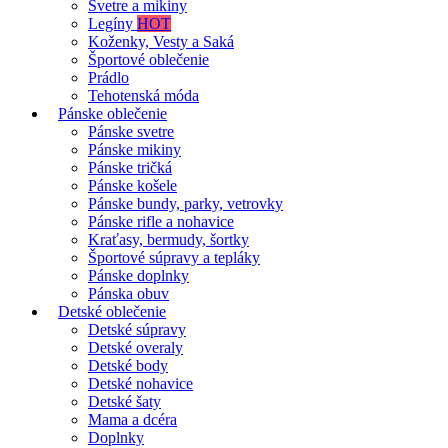
Svetre a mikiny
Legíny
HOT
Koženky, Vesty a Saká
Športové oblečenie
Prádlo
Tehotenská móda
Pánske oblečenie
Pánske svetre
Pánske mikiny
Pánske tričká
Pánske košele
Pánske bundy, parky, vetrovky
Pánske rifle a nohavice
Kraťasy, bermudy, šortky
Športové súpravy a tepláky
Pánske doplnky
Pánska obuv
Detské oblečenie
Detské súpravy
Detské overaly
Detské body
Detské nohavice
Detské šaty
Mama a dcéra
Doplnky