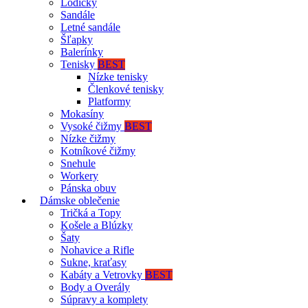
Lodičky
Sandále
Letné sandále
Šľapky
Balerínky
Tenisky
BEST
Nízke tenisky
Členkové tenisky
Platformy
Mokasíny
Vysoké čižmy
BEST
Nízke čižmy
Kotníkové čižmy
Snehule
Workery
Pánska obuv
Dámske oblečenie
Tričká a Topy
Košele a Blúzky
Šaty
Nohavice a Rifle
Sukne, kraťasy
Kabáty a Vetrovky
BEST
Body a Overály
Súpravy a komplety