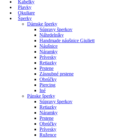
Kabelky
Plavky
Okuliare
Šperky
Dámske šperky
Súpravy šperkov
Náhrdelníky
Handmade náušnice Giuliett
Náušnice
Náramky
Prívesky
Retiazky
Prstene
Zásnubné prstene
Obrúčky
Piercing
Iné
Pánske šperky
Súpravy šperkov
Retiazky
Náramky
Prstene
Obrúčky
Prívesky
Ružence