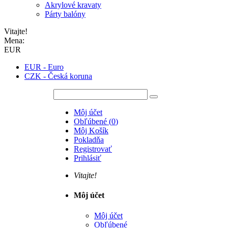
Akrylové kravaty
Párty balóny
Vitajte!
Mena:
EUR
EUR - Euro
CZK - Česká koruna
Môj účet
Obľúbené
(
0
)
Môj Košík
Pokladňa
Registrovať
Prihlásiť
Vitajte!
Môj účet
Môj účet
Obľúbené