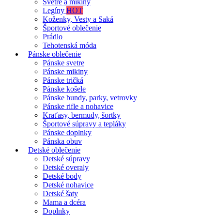
Svetre a mikiny
Legíny
HOT
Koženky, Vesty a Saká
Športové oblečenie
Prádlo
Tehotenská móda
Pánske oblečenie
Pánske svetre
Pánske mikiny
Pánske tričká
Pánske košele
Pánske bundy, parky, vetrovky
Pánske rifle a nohavice
Kraťasy, bermudy, šortky
Športové súpravy a tepláky
Pánske doplnky
Pánska obuv
Detské oblečenie
Detské súpravy
Detské overaly
Detské body
Detské nohavice
Detské šaty
Mama a dcéra
Doplnky