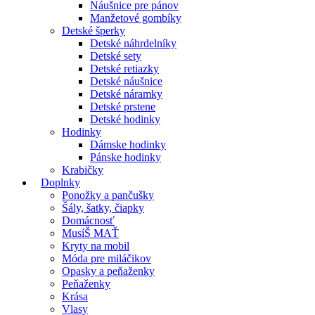
Náušnice pre pánov
Manžetové gombíky
Detské šperky
Detské náhrdelníky
Detské sety
Detské retiazky
Detské náušnice
Detské náramky
Detské prstene
Detské hodinky
Hodinky
Dámske hodinky
Pánske hodinky
Krabičky
Doplnky
Ponožky a pančušky
Šály, šatky, čiapky
Domácnosť
MusíŠ MAŤ
Kryty na mobil
Móda pre miláčikov
Opasky a peňaženky
Peňaženky
Krása
Vlasy