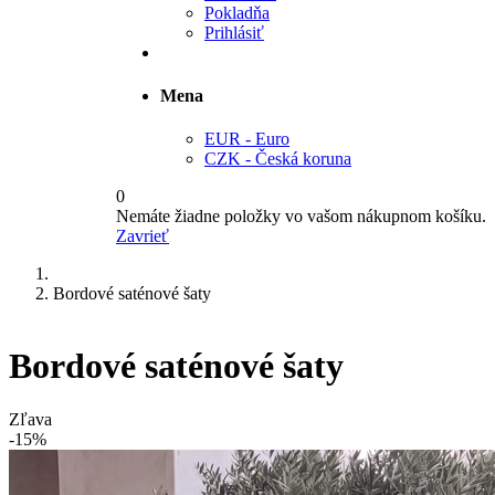
Pokladňa
Prihlásiť
Mena
EUR - Euro
CZK - Česká koruna
0
Nemáte žiadne položky vo vašom nákupnom košíku.
Zavrieť
Bordové saténové šaty
Bordové saténové šaty
Zľava
-15%