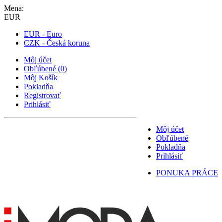
Mena:
EUR
EUR - Euro
CZK - Česká koruna
Môj účet
Obľúbené
(
0
)
Môj Košík
Pokladňa
Registrovať
Prihlásiť
Môj účet
Obľúbené
Pokladňa
Prihlásiť
PONUKA PRÁCE