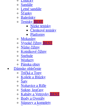
Lodičky
Sandále
Letné sandále
Šľapky
Balerínky
Tenisky
BEST
Nízke tenisky
Členkové tenisky
Platformy
Mokasíny
Vysoké čižmy
BEST
Nízke čižmy
Kotníkové čižmy
Snehule
Workery
Pánska obuv
Dámske oblečenie
Tričká a Topy
Košele a Blúzky
Šaty
Nohavice a Rifle
Sukne, kraťasy
Kabáty a Vetrovky
BEST
Body a Overály
Súpravy a komplety