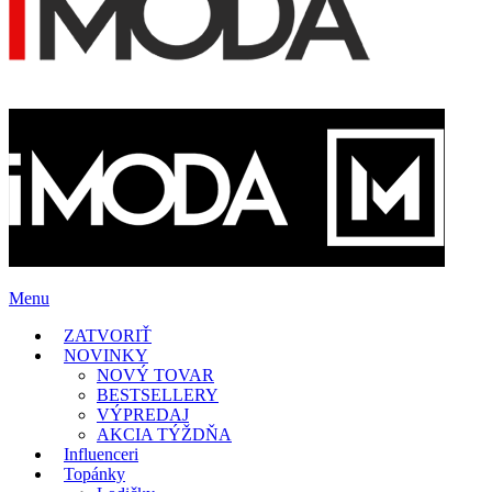
Menu
ZATVORIŤ
NOVINKY
NOVÝ TOVAR
BESTSELLERY
VÝPREDAJ
AKCIA TÝŽDŇA
Influenceri
Topánky