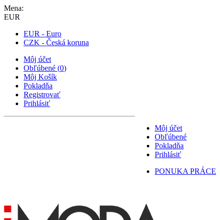
Mena:
EUR
EUR - Euro
CZK - Česká koruna
Môj účet
Obľúbené
(
0
)
Môj Košík
Pokladňa
Registrovať
Prihlásiť
Môj účet
Obľúbené
Pokladňa
Prihlásiť
PONUKA PRÁCE