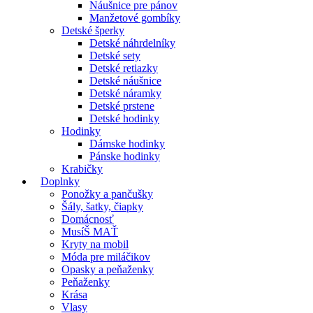
Náušnice pre pánov
Manžetové gombíky
Detské šperky
Detské náhrdelníky
Detské sety
Detské retiazky
Detské náušnice
Detské náramky
Detské prstene
Detské hodinky
Hodinky
Dámske hodinky
Pánske hodinky
Krabičky
Doplnky
Ponožky a pančušky
Šály, šatky, čiapky
Domácnosť
MusíŠ MAŤ
Kryty na mobil
Móda pre miláčikov
Opasky a peňaženky
Peňaženky
Krása
Vlasy