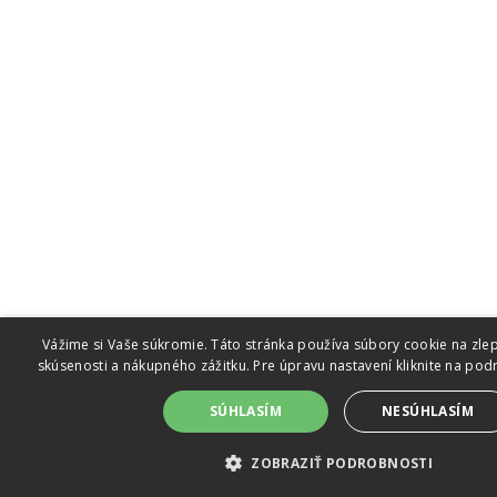
Vážime si Vaše súkromie. Táto stránka používa súbory cookie na zlep
skúsenosti a nákupného zážitku. Pre úpravu nastavení kliknite na pod
SÚHLASÍM
NESÚHLASÍM
ZOBRAZIŤ PODROBNOSTI