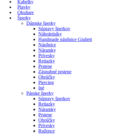
Kabelky
Plavky
Okuliare
Šperky
Dámske šperky
Súpravy šperkov
Náhrdelníky
Handmade náušnice Giuliett
Náušnice
Náramky
Prívesky
Retiazky
Prstene
Zásnubné prstene
Obrúčky
Piercing
Iné
Pánske šperky
Súpravy šperkov
Retiazky
Náramky
Prstene
Obrúčky
Prívesky
Ružence