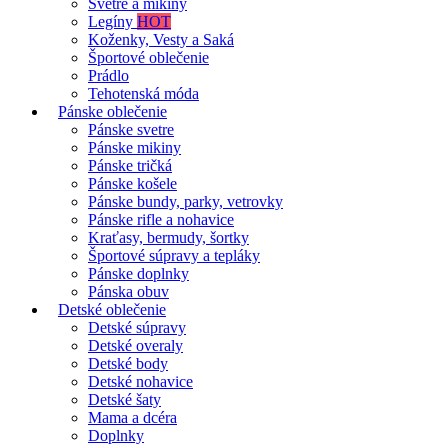
Svetre a mikiny
Legíny
HOT
Koženky, Vesty a Saká
Športové oblečenie
Prádlo
Tehotenská móda
Pánske oblečenie
Pánske svetre
Pánske mikiny
Pánske tričká
Pánske košele
Pánske bundy, parky, vetrovky
Pánske rifle a nohavice
Kraťasy, bermudy, šortky
Športové súpravy a tepláky
Pánske doplnky
Pánska obuv
Detské oblečenie
Detské súpravy
Detské overaly
Detské body
Detské nohavice
Detské šaty
Mama a dcéra
Doplnky