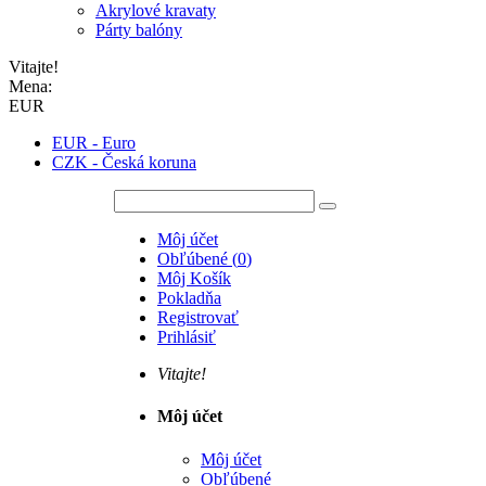
Akrylové kravaty
Párty balóny
Vitajte!
Mena:
EUR
EUR - Euro
CZK - Česká koruna
Môj účet
Obľúbené
(
0
)
Môj Košík
Pokladňa
Registrovať
Prihlásiť
Vitajte!
Môj účet
Môj účet
Obľúbené