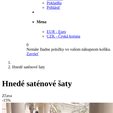
Pokladňa
Prihlásiť
Mena
EUR - Euro
CZK - Česká koruna
0
Nemáte žiadne položky vo vašom nákupnom košíku.
Zavrieť
Hnedé saténové šaty
Hnedé saténové šaty
Zľava
-15%