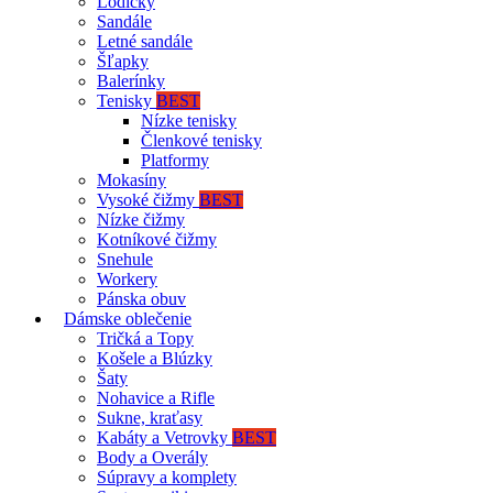
Lodičky
Sandále
Letné sandále
Šľapky
Balerínky
Tenisky
BEST
Nízke tenisky
Členkové tenisky
Platformy
Mokasíny
Vysoké čižmy
BEST
Nízke čižmy
Kotníkové čižmy
Snehule
Workery
Pánska obuv
Dámske oblečenie
Tričká a Topy
Košele a Blúzky
Šaty
Nohavice a Rifle
Sukne, kraťasy
Kabáty a Vetrovky
BEST
Body a Overály
Súpravy a komplety