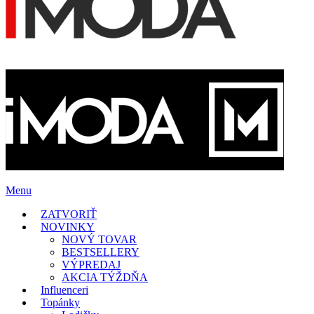
Menu
ZATVORIŤ
NOVINKY
NOVÝ TOVAR
BESTSELLERY
VÝPREDAJ
AKCIA TÝŽDŇA
Influenceri
Topánky