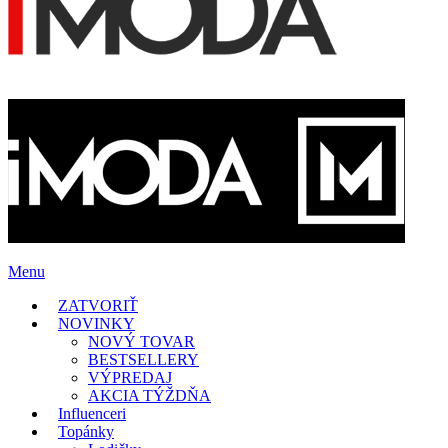
Menu
ZATVORIŤ
NOVINKY
NOVÝ TOVAR
BESTSELLERY
VÝPREDAJ
AKCIA TÝŽDŇA
Influenceri
Topánky