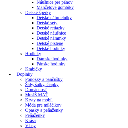
Náušnice pre pánov
Manžetové gombíky
Detské šperky
Detské náhrdelníky
Detské sety
Detské retiazky
Detské náušnice
Detské náramky
Detské prstene
Detské hodinky
Hodinky
Dámske hodinky
Pánske hodinky
Krabičky
Doplnky
Ponožky a pančušky
Šály, šatky, čiapky
Domácnosť
MusíŠ MAŤ
Kryty na mobil
Móda pre miláčikov
Opasky a peňaženky
Peňaženky
Krása
Vlasy