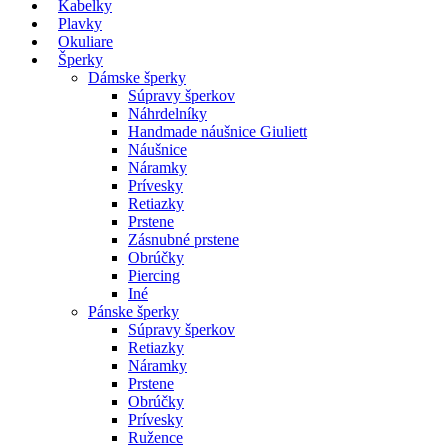
Kabelky
Plavky
Okuliare
Šperky
Dámske šperky
Súpravy šperkov
Náhrdelníky
Handmade náušnice Giuliett
Náušnice
Náramky
Prívesky
Retiazky
Prstene
Zásnubné prstene
Obrúčky
Piercing
Iné
Pánske šperky
Súpravy šperkov
Retiazky
Náramky
Prstene
Obrúčky
Prívesky
Ružence