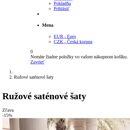
Pokladňa
Prihlásiť
Mena
EUR - Euro
CZK - Česká koruna
0
Nemáte žiadne položky vo vašom nákupnom košíku.
Zavrieť
Ružové saténové šaty
Ružové saténové šaty
Zľava
-15%