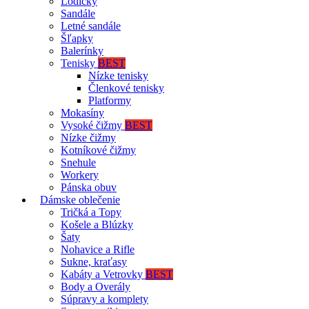
Lodičky
Sandále
Letné sandále
Šľapky
Balerínky
Tenisky
BEST
Nízke tenisky
Členkové tenisky
Platformy
Mokasíny
Vysoké čižmy
BEST
Nízke čižmy
Kotníkové čižmy
Snehule
Workery
Pánska obuv
Dámske oblečenie
Tričká a Topy
Košele a Blúzky
Šaty
Nohavice a Rifle
Sukne, kraťasy
Kabáty a Vetrovky
BEST
Body a Overály
Súpravy a komplety