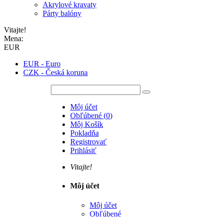
Akrylové kravaty
Párty balóny
Vitajte!
Mena:
EUR
EUR - Euro
CZK - Česká koruna
Môj účet
Obľúbené
(
0
)
Môj Košík
Pokladňa
Registrovať
Prihlásiť
Vitajte!
Môj účet
Môj účet
Obľúbené