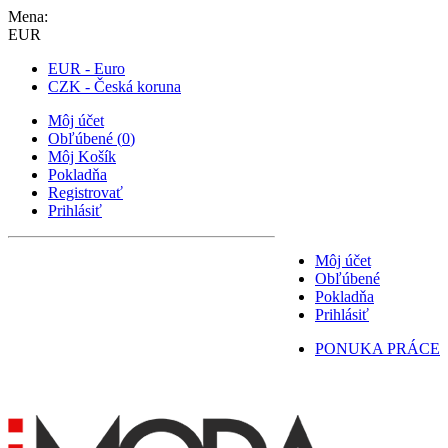
Mena:
EUR
EUR - Euro
CZK - Česká koruna
Môj účet
Obľúbené
(
0
)
Môj Košík
Pokladňa
Registrovať
Prihlásiť
Môj účet
Obľúbené
Pokladňa
Prihlásiť
PONUKA PRÁCE