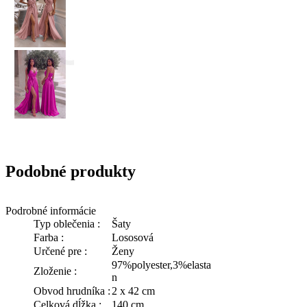
Podobné produkty
Podrobné informácie
Typ oblečenia :
Šaty
Farba :
Lososová
Určené pre :
Ženy
97%polyester,3%elasta
Zloženie :
n
Obvod hrudníka :
2 x 42 cm
Celková dĺžka :
140 cm