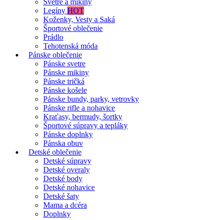
Svetre a mikiny
Legíny
HOT
Koženky, Vesty a Saká
Športové oblečenie
Prádlo
Tehotenská móda
Pánske oblečenie
Pánske svetre
Pánske mikiny
Pánske tričká
Pánske košele
Pánske bundy, parky, vetrovky
Pánske rifle a nohavice
Kraťasy, bermudy, šortky
Športové súpravy a tepláky
Pánske doplnky
Pánska obuv
Detské oblečenie
Detské súpravy
Detské overaly
Detské body
Detské nohavice
Detské šaty
Mama a dcéra
Doplnky