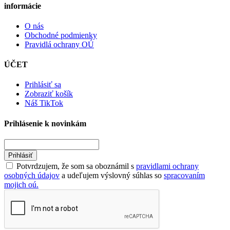
informácie
O nás
Obchodné podmienky
Pravidlá ochrany OÚ
ÚČET
Prihlásiť sa
Zobraziť košík
Náš TikTok
Prihlásenie k novinkám
Prihlásiť
Potvrdzujem, že som sa oboznámil s
pravidlami ochrany
osobných údajov
a udeľujem výslovný súhlas so
spracovaním
mojich oú.