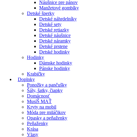
Náušnice pre pánov
Manžetové gombíky
Detské šperky
Detské náhrdelníky
Detské sety
Detské retiazky
Detské náušnice
Detské náramky
Detské prstene
Detské hodinky
Hodinky
Dámske hodinky
Pánske hodinky
Krabičky
Doplnky
Ponožky a pančušky
Šály, šatky, čiapky
Domácnosť
MusíŠ MAŤ
Kryty na mobil
Móda pre miláčikov
Opasky a peňaženky
Peňaženky
Krása
Vlasy