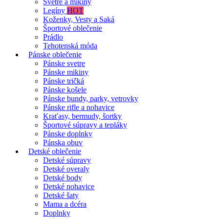
Svetre a mikiny
Legíny
HOT
Koženky, Vesty a Saká
Športové oblečenie
Prádlo
Tehotenská móda
Pánske oblečenie
Pánske svetre
Pánske mikiny
Pánske tričká
Pánske košele
Pánske bundy, parky, vetrovky
Pánske rifle a nohavice
Kraťasy, bermudy, šortky
Športové súpravy a tepláky
Pánske doplnky
Pánska obuv
Detské oblečenie
Detské súpravy
Detské overaly
Detské body
Detské nohavice
Detské šaty
Mama a dcéra
Doplnky