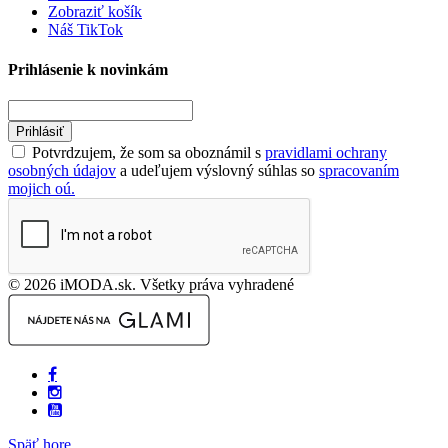
Zobraziť košík
Náš TikTok
Prihlásenie k novinkám
Prihlásiť
Potvrdzujem, že som sa oboznámil s
pravidlami ochrany
osobných údajov
a udeľujem výslovný súhlas so
spracovaním
mojich oú.
© 2026 iMODA.sk. Všetky práva vyhradené
Späť hore