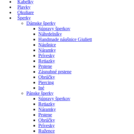
Kabelky
Plavky
Okuliare
Šperky
Dámske šperky
Súpravy šperkov
Náhrdelníky
Handmade náušnice Giuliett
Náušnice
Náramky
Prívesky
Retiazky
Prstene
Zásnubné prstene
Obrúčky
Piercing
Iné
Pánske šperky
Súpravy šperkov
Retiazky
Náramky
Prstene
Obrúčky
Prívesky
Ružence