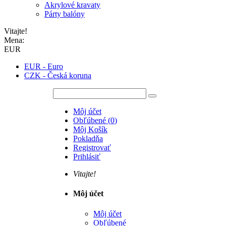
Akrylové kravaty
Párty balóny
Vitajte!
Mena:
EUR
EUR - Euro
CZK - Česká koruna
Môj účet
Obľúbené
(
0
)
Môj Košík
Pokladňa
Registrovať
Prihlásiť
Vitajte!
Môj účet
Môj účet
Obľúbené