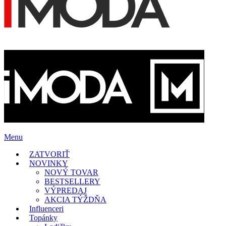
Menu
ZATVORIŤ
NOVINKY
NOVÝ TOVAR
BESTSELLERY
VÝPREDAJ
AKCIA TÝŽDŇA
Influenceri
Topánky