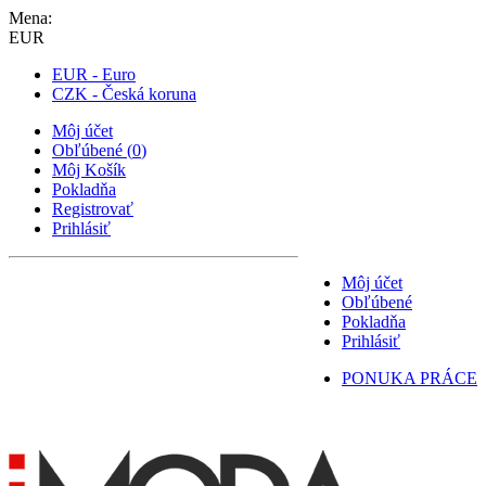
Mena:
EUR
EUR - Euro
CZK - Česká koruna
Môj účet
Obľúbené
(
0
)
Môj Košík
Pokladňa
Registrovať
Prihlásiť
Môj účet
Obľúbené
Pokladňa
Prihlásiť
PONUKA PRÁCE