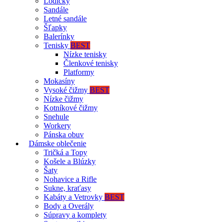
Lodičky
Sandále
Letné sandále
Šľapky
Balerínky
Tenisky
BEST
Nízke tenisky
Členkové tenisky
Platformy
Mokasíny
Vysoké čižmy
BEST
Nízke čižmy
Kotníkové čižmy
Snehule
Workery
Pánska obuv
Dámske oblečenie
Tričká a Topy
Košele a Blúzky
Šaty
Nohavice a Rifle
Sukne, kraťasy
Kabáty a Vetrovky
BEST
Body a Overály
Súpravy a komplety