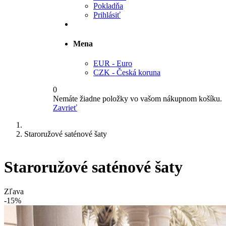
Pokladňa
Prihlásiť
Mena
EUR - Euro
CZK - Česká koruna
0
Nemáte žiadne položky vo vašom nákupnom košíku.
Zavrieť
Staroružové saténové šaty
Staroružové saténové šaty
Zľava
-15%