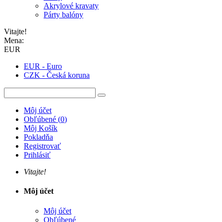
Akrylové kravaty
Párty balóny
Vitajte!
Mena:
EUR
EUR - Euro
CZK - Česká koruna
Môj účet
Obľúbené
(
0
)
Môj Košík
Pokladňa
Registrovať
Prihlásiť
Vitajte!
Môj účet
Môj účet
Obľúbené