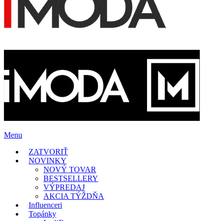
Menu
ZATVORIŤ
NOVINKY
NOVÝ TOVAR
BESTSELLERY
VÝPREDAJ
AKCIA TÝŽDŇA
Influenceri
Topánky