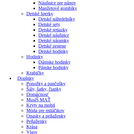
Náušnice pre pánov
Manžetové gombíky
Detské šperky
Detské náhrdelníky
Detské sety
Detské retiazky
Detské náušnice
Detské náramky
Detské prstene
Detské hodinky
Hodinky
Dámske hodinky
Pánske hodinky
Krabičky
Doplnky
Ponožky a pančušky
Šály, šatky, čiapky
Domácnosť
MusíŠ MAŤ
Kryty na mobil
Móda pre miláčikov
Opasky a peňaženky
Peňaženky
Krása
Vlasy