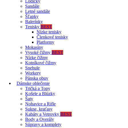
Lodičky
Sandále
Letné sandále
Šľapky
Balerínky
Tenisky
BEST
Nízke tenisky
Členkové tenisky
Platformy
Mokasíny
Vysoké čižmy
BEST
Nízke čižmy
Kotníkové čižmy
Snehule
Workery
Pánska obuv
Dámske oblečenie
Tričká a Topy
Košele a Blúzky
Šaty
Nohavice a Rifle
Sukne, kraťasy
Kabáty a Vetrovky
BEST
Body a Overály
Súpravy a komplety