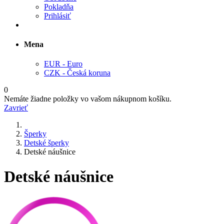
Pokladňa
Prihlásiť
Mena
EUR - Euro
CZK - Česká koruna
0
Nemáte žiadne položky vo vašom nákupnom košíku.
Zavrieť
Šperky
Detské šperky
Detské náušnice
Detské náušnice