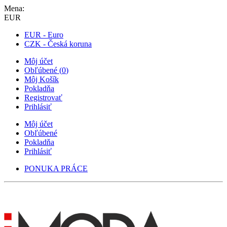
Mena:
EUR
EUR - Euro
CZK - Česká koruna
Môj účet
Obľúbené
(
0
)
Môj Košík
Pokladňa
Registrovať
Prihlásiť
Môj účet
Obľúbené
Pokladňa
Prihlásiť
PONUKA PRÁCE