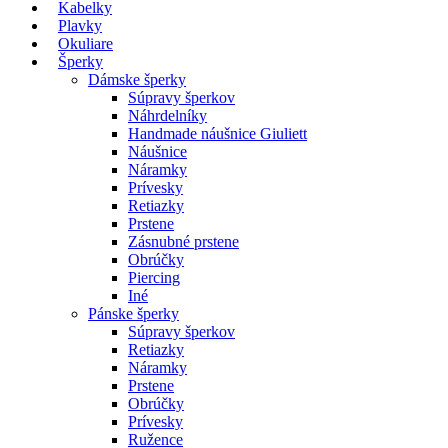
Kabelky
Plavky
Okuliare
Šperky
Dámske šperky
Súpravy šperkov
Náhrdelníky
Handmade náušnice Giuliett
Náušnice
Náramky
Prívesky
Retiazky
Prstene
Zásnubné prstene
Obrúčky
Piercing
Iné
Pánske šperky
Súpravy šperkov
Retiazky
Náramky
Prstene
Obrúčky
Prívesky
Ružence