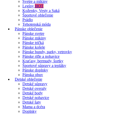
Svetre a mikiny
Legíny
HOT
Koženky, Vesty a Saká
Športové oblečenie
Prádlo
Tehotenská móda
Pánske oblečenie
Pánske svetre
Pánske mikiny
Pánske tričká
Pánske košele
Pánske bundy, parky, vetrovky
Pánske rifle a nohavice
Kraťasy, bermudy, šortky
Športové súpravy a tepláky
Pánske doplnky
Pánska obuv
Detské oblečenie
Detské súpravy
Detské overaly
Detské body
Detské nohavice
Detské šaty
Mama a dcéra
Doplnky