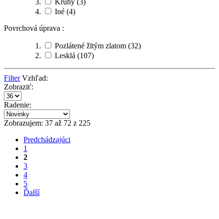
Kruhy
(3)
Iné
(4)
Povrchová úprava :
Pozlátené žltým zlatom
(32)
Lesklá
(107)
Filter
Vzhľad:
Zobraziť:
Radenie:
Zobrazujem: 37 až 72 z 225
Predchádzajúci
1
2
3
4
5
Ďalší